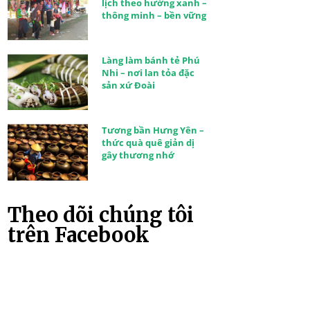
lịch theo hướng xanh –
thông minh – bền vững
Làng làm bánh tẻ Phú
Nhi – nơi lan tỏa đặc
sản xứ Đoài
Tương bần Hưng Yên –
thức quà quê giản dị
gây thương nhớ
Theo dõi chúng tôi
trên Facebook