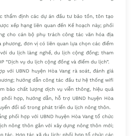
c thẩm định các dự án đầu tư bảo tồn, tôn tạo
ã được xếp hạng liên quan đến Kế hoạch này; phối
ng cho cán bộ phụ trách công tác văn hóa địa
a phương, đơn vị có liên quan lựa chọn các điểm
với du lịch làng nghề, du lịch cộng đồng; tham
 “Dịch vụ du lịch cộng đồng và điểm du lịch”.
ợp với UBND huyện Hòa Vang rà soát, đánh giá
phương; hướng dẫn công tác đầu tư hệ thống wifi
m bảo chất lượng dịch vụ viễn thông, hiệu quả
; phối hợp, hướng dẫn, hỗ trợ UBND huyện Hòa
yển đổi số trong phát triển du lịch nông thôn.
ẵng phối hợp với UBND huyện Hòa Vang tổ chức
lịch nông thôn gắn với xây dựng nông thôn mới;
p tác, Hợp tác xã du lịch; phối hợp tổ chức các