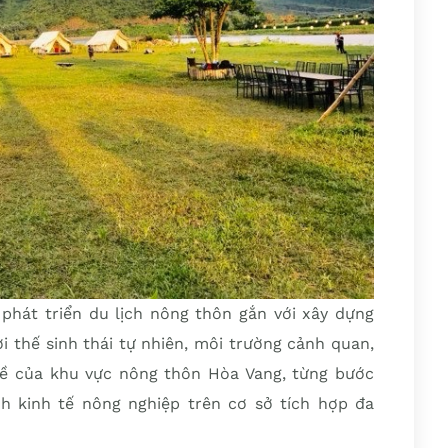
hát triển du lịch nông thôn gắn với xây dựng
i thế sinh thái tự nhiên, môi trường cảnh quan,
ghề của khu vực nông thôn Hòa Vang, từng bước
h kinh tế nông nghiệp trên cơ sở tích hợp đa