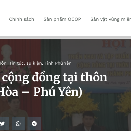
Chính sách
Sản phẩm OCOP
Sản vật vùng miề
hôn
,
Tin tức, sự kiện
,
Tỉnh Phú Yên
h cộng đồng tại thôn
Hòa – Phú Yên)