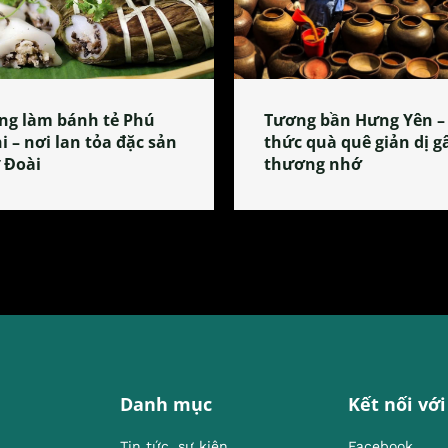
ng làm bánh tẻ Phú
Tương bần Hưng Yên –
i – nơi lan tỏa đặc sản
thức quà quê giản dị g
 Đoài
thương nhớ
Danh mục
Kết nối với
Tin tức, sự kiện
Facebook