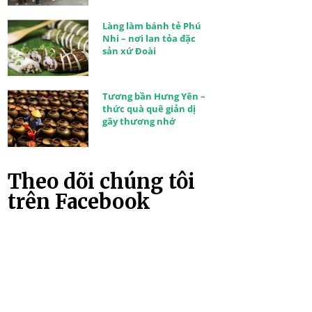
Làng làm bánh tẻ Phú
Nhi – nơi lan tỏa đặc
sản xứ Đoài
Tương bần Hưng Yên –
thức quà quê giản dị
gây thương nhớ
Theo dõi chúng tôi
trên Facebook