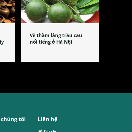
Về thăm làng trầu cau
ây
nổi tiếng ở Hà Nội
 chúng tôi
Liên hệ
Địa chỉ: