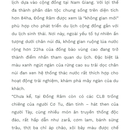
lịch dựa vào cộng đồng tại Nam Giang. Với lợi thế
đa thành phần dân tộc chung sống trên diện tích
hơn 84ha, Đồng Râm được xem là “không gian mới”
phù hợp cho phát triển du lịch cộng đồng gắn với
du lịch sinh thái. Nơi này, ngoài yếu tố tự nhiên ấn
tượng dưới chân núi đá, không gian ruộng lúa nước
rộng hơn 22ha của đồng bào vùng cao đang trở
thành điểm nhấn tham quan du lịch. Đặc biệt là
màu xanh ngút ngàn của rừng cao su trải dọc chân
núi đan xen hệ thống thác nước rất thích hợp cho
hoạt động trải nghiệm, khám phá mây ngàn của du
khách.
“Chưa kể, tại Đồng Râm còn có các CLB trống
chiêng của người Cơ Tu, đàn tính – hát then của
người Tày, cùng nhiều món ăn truyền thống độc
đáo, rất hấp dẫn như zarắ, cơm lam, bánh sừng
trâu, thịt ba chỉ áp chảo, xôi bảy màu được chế