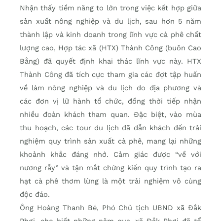
Nhận thấy tiềm năng to lớn trong việc kết hợp giữa
sản xuất nông nghiệp và du lịch, sau hơn 5 năm
thành lập và kinh doanh trong lĩnh vực cà phê chất
lượng cao, Hợp tác xã (HTX) Thành Công (buôn Cao
Bằng) đã quyết định khai thác lĩnh vực này. HTX
Thành Công đã tích cực tham gia các đợt tập huấn
về làm nông nghiệp và du lịch do địa phương và
các đơn vị lữ hành tổ chức, đồng thời tiếp nhận
nhiều đoàn khách tham quan. Đặc biệt, vào mùa
thu hoạch, các tour du lịch đã dẫn khách đến trải
nghiệm quy trình sản xuất cà phê, mang lại những
khoảnh khắc đáng nhớ. Cảm giác được “về với
nương rẫy” và tận mắt chứng kiến quy trình tạo ra
hạt cà phê thơm lừng là một trải nghiệm vô cùng
độc đáo.
Ông Hoàng Thanh Bé, Phó Chủ tịch UBND xã Đắk
Phơi, cho biết những năm qua, xã Đắk Phơi đã tổ