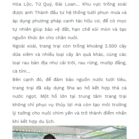
Hòa Lộc, Tứ Quý, Đài Loan… Khu vực trồng xoài
được anh Thành đầu tư hệ thống tưới phun mưa và
áp dụng phương pháp canh tác hữu cơ, để cỏ mọc
tự nhiên giúp bảo vệ đất, hạn chế xói mòn và tạo
nguồn thức ăn cho chăn nuôi.
Ngoài xoài, trang trại còn trồng khoảng 2.500 cây
dừa xiêm và nhiều loại cây ăn quả khác, cùng các
loại rau bản địa như cải trời, rau rừng, mướp đắng,
cà tím…
Bên cạnh đó, để đảm bảo nguồn nước tưới tiêu,
trang trại đã xây dựng 5ha ao hồ kết hợp thả cá
nước ngọt. Một hồ lớn tại trung tâm trang trại
không chỉ phục vụ thủy lợi mà còn tạo môi trường
lý tưởng cho nuôi chim yến và trở thành điểm nhấn
khi kết hợp du lịch.