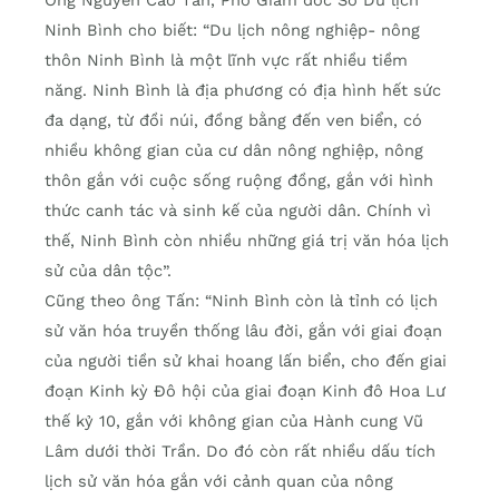
Ông Nguyễn Cao Tấn, Phó Giám đốc Sở Du lịch
Ninh Bình cho biết: “Du lịch nông nghiệp- nông
thôn Ninh Bình là một lĩnh vực rất nhiều tiềm
năng. Ninh Bình là địa phương có địa hình hết sức
đa dạng, từ đồi núi, đồng bằng đến ven biển, có
nhiều không gian của cư dân nông nghiệp, nông
thôn gắn với cuộc sống ruộng đồng, gắn với hình
thức canh tác và sinh kế của người dân. Chính vì
thế, Ninh Bình còn nhiều những giá trị văn hóa lịch
sử của dân tộc”.
Cũng theo ông Tấn: “Ninh Bình còn là tỉnh có lịch
sử văn hóa truyền thống lâu đời, gắn với giai đoạn
của người tiền sử khai hoang lấn biển, cho đến giai
đoạn Kinh kỳ Đô hội của giai đoạn Kinh đô Hoa Lư
thế kỷ 10, gắn với không gian của Hành cung Vũ
Lâm dưới thời Trần. Do đó còn rất nhiều dấu tích
lịch sử văn hóa gắn với cảnh quan của nông