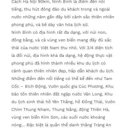
Cách Hà Nội 90km, Ninh Bình là điểm đến nổi
tiếng, thu hút đông đảo du khách trong và ngoài
nước những năm gần đây bởi cảnh sắc thiên nhiên
phong phú, và bề dày văn hóa lịch sử.
Ninh Bình có địa hình rất đa dạng, với núi non,
đồng bằng, và cả vùng ven biển mang đầy đủ sắc
thái của nước Việt Nam thu nhỏ. Với 3/4 diện tích
là đồi núi, địa hình khá đa dạng, hệ động thực vật
phong phú đã hình thành nhiều khu du lịch có
cảnh quan thiên nhiên đẹp, hấp dẫn khách du lịch.
Những điểm đến nổi tiếng có thể kể đến như Tam
Cốc – Bích Động, Vườn quốc gia Cúc Phương, Khu
bảo tồn thiên nhiên đất ngập nước Vân Long, Khu
du lịch sinh thái hồ Yên Thắng, hồ Đồng Thái, Vườn
Chim Thung Nham, Thung Nắng, động Thiên Hà,
vùng ven biển Kim Sơn, các suối nước khoáng
nóng… Đặc biệt là quần thể danh thắng Tràng An