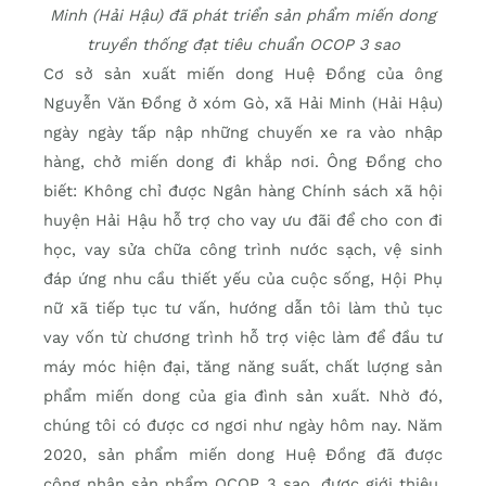
Minh (Hải Hậu) đã phát triển sản phẩm miến dong
truyền thống đạt tiêu chuẩn OCOP 3 sao
Cơ sở sản xuất miến dong Huệ Đồng của ông
Nguyễn Văn Đồng ở xóm Gò, xã Hải Minh (Hải Hậu)
ngày ngày tấp nập những chuyến xe ra vào nhập
hàng, chở miến dong đi khắp nơi. Ông Đồng cho
biết: Không chỉ được Ngân hàng Chính sách xã hội
huyện Hải Hậu hỗ trợ cho vay ưu đãi để cho con đi
học, vay sửa chữa công trình nước sạch, vệ sinh
đáp ứng nhu cầu thiết yếu của cuộc sống, Hội Phụ
nữ xã tiếp tục tư vấn, hướng dẫn tôi làm thủ tục
vay vốn từ chương trình hỗ trợ việc làm để đầu tư
máy móc hiện đại, tăng năng suất, chất lượng sản
phẩm miến dong của gia đình sản xuất. Nhờ đó,
chúng tôi có được cơ ngơi như ngày hôm nay. Năm
2020, sản phẩm miến dong Huệ Đồng đã được
công nhận sản phẩm OCOP 3 sao, được giới thiệu,