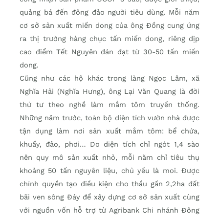
quảng bá đến đông đảo người tiêu dùng. Mỗi năm
cơ sở sản xuất miến dong của ông Đồng cung ứng
ra thị trường hàng chục tấn miến dong, riêng dịp
cao điểm Tết Nguyên đán đạt từ 30-50 tấn miến
dong.
Cũng như các hộ khác trong làng Ngọc Lâm, xã
Nghĩa Hải (Nghĩa Hưng), ông Lại Văn Quang là đời
thứ tư theo nghề làm mắm tôm truyền thống.
Những năm trước, toàn bộ diện tích vườn nhà được
tận dụng làm nơi sản xuất mắm tôm: bể chứa,
khuấy, đảo, phơi… Do diện tích chỉ ngót 1,4 sào
nên quy mô sản xuất nhỏ, mỗi năm chỉ tiêu thụ
khoảng 50 tấn nguyên liệu, chủ yếu là moi. Được
chính quyền tạo điều kiện cho thầu gần 2,2ha đất
bãi ven sông Đáy để xây dựng cơ sở sản xuất cùng
với nguồn vốn hỗ trợ từ Agribank Chi nhánh Đông