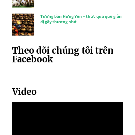
Tương bần Hưng Yên – thức quà quê giản
dị gây thương nhớ
Theo dõi chúng tôi trên
Facebook
Video