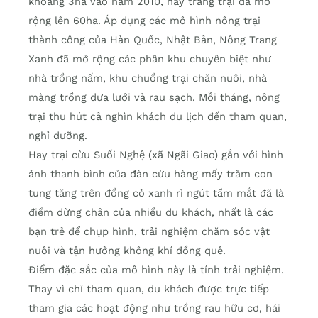
khoảng 3ha vào năm 2010, nay trang trại đã mở
rộng lên 60ha. Áp dụng các mô hình nông trại
thành công của Hàn Quốc, Nhật Bản, Nông Trang
Xanh đã mở rộng các phân khu chuyên biệt như
nhà trồng nấm, khu chuồng trại chăn nuôi, nhà
màng trồng dưa lưới và rau sạch. Mỗi tháng, nông
trại thu hút cả nghìn khách du lịch đến tham quan,
nghỉ dưỡng.
Hay trại cừu Suối Nghệ (xã Ngãi Giao) gắn với hình
ảnh thanh bình của đàn cừu hàng mấy trăm con
tung tăng trên đồng cỏ xanh rì ngút tầm mắt đã là
điểm dừng chân của nhiều du khách, nhất là các
bạn trẻ để chụp hình, trải nghiệm chăm sóc vật
nuôi và tận hưởng không khí đồng quê.
Điểm đặc sắc của mô hình này là tính trải nghiệm.
Thay vì chỉ tham quan, du khách được trực tiếp
tham gia các hoạt động như trồng rau hữu cơ, hái