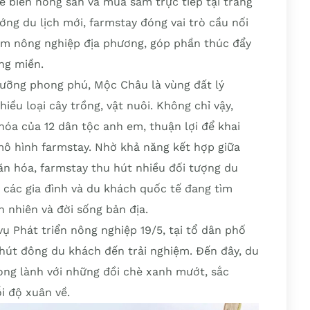
ế biến nông sản và mua sắm trực tiếp tại trang
ớng du lịch mới, farmstay đóng vai trò cầu nối
hẩm nông nghiệp địa phương, góp phần thúc đẩy
ng miền.
ưỡng phong phú, Mộc Châu là vùng đất lý
iều loại cây trồng, vật nuôi. Không chỉ vậy,
 hóa của 12 dân tộc anh em, thuận lợi để khai
 mô hình farmstay. Nhờ khả năng kết hợp giữa
ăn hóa, farmstay thu hút nhiều đối tượng du
à các gia đình và du khách quốc tế đang tìm
n nhiên và đời sống bản địa.
ụ Phát triển nông nghiệp 19/5, tại tổ dân phố
hút đông du khách đến trải nghiệm. Đến đây, du
ong lành với những đồi chè xanh mướt, sắc
i độ xuân về.