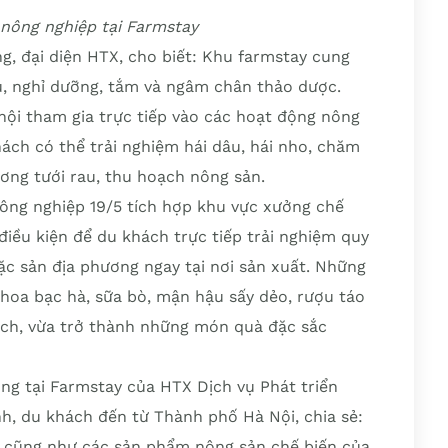
 nông nghiệp tại Farmstay
ng, đại diện HTX, cho biết: Khu farmstay cung
rú, nghỉ dưỡng, tắm và ngâm chân thảo dược.
ội tham gia trực tiếp vào các hoạt động nông
ách có thể trải nghiệm hái dâu, hái nho, chăm
ơng tưới rau, thu hoạch nông sản.
ông nghiệp 19/5 tích hợp khu vực xưởng chế
iều kiện để du khách trực tiếp trải nghiệm quy
ặc sản địa phương ngay tại nơi sản xuất. Những
oa bạc hà, sữa bò, mận hậu sấy dẻo, rượu táo
ch, vừa trở thành những món quà đặc sắc
ng tại Farmstay của HTX Dịch vụ Phát triển
h, du khách đến từ Thành phố Hà Nội, chia sẻ:
n cũng như các sản phẩm nông sản chế biến của