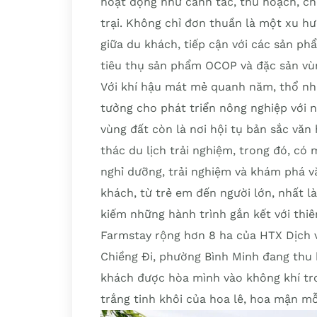
hoạt động như canh tác, thu hoạch, ch
trại. Không chỉ đơn thuần là một xu hư
giữa du khách, tiếp cận với các sản p
tiêu thụ sản phẩm OCOP và đặc sản vù
Với khí hậu mát mẻ quanh năm, thổ nh
tưởng cho phát triển nông nghiệp với nh
vùng đất còn là nơi hội tụ bản sắc văn
thác du lịch trải nghiệm, trong đó, có
nghỉ dưỡng, trải nghiệm và khám phá v
khách, từ trẻ em đến người lớn, nhất l
kiếm những hành trình gắn kết với thiê
Farmstay rộng hơn 8 ha của HTX Dịch v
Chiềng Đi, phường Bình Minh đang thu 
khách được hòa mình vào không khí tr
trắng tinh khôi của hoa lê, hoa mận mỗ