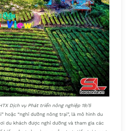
HTX Dịch vụ Phát triển nông nghiệp 19/5
i” hoặc “nghỉ dưỡng nông trại”, là mô hình du
 nơi du khách được nghỉ dưỡng và tham gia các