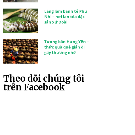
Làng làm bánh tẻ Phú
Nhi – nơi lan tỏa đặc
sản xứ Đoài
Tương bần Hưng Yên –
thức quà quê giản dị
gây thương nhớ
Theo dõi chúng tôi
trên Facebook