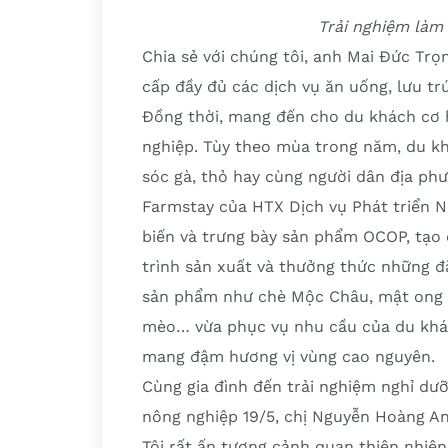
Trải nghiệm làm
Chia sẻ với chúng tôi, anh Mai Đức Trọ
cấp đầy đủ các dịch vụ ăn uống, lưu t
Đồng thời, mang đến cho du khách cơ h
nghiệp. Tùy theo mùa trong năm, du kh
sóc gà, thỏ hay cùng người dân địa phư
Farmstay của HTX Dịch vụ Phát triển N
biến và trưng bày sản phẩm OCOP, tạo đ
trình sản xuất và thưởng thức những đ
sản phẩm như chè Mộc Châu, mật ong h
mèo… vừa phục vụ nhu cầu của du khá
mang đậm hương vị vùng cao nguyên.
Cùng gia đình đến trải nghiệm nghỉ dưỡ
nông nghiệp 19/5, chị Nguyễn Hoàng An
Tôi rất ấn tượng cảnh quan thiên nhiê