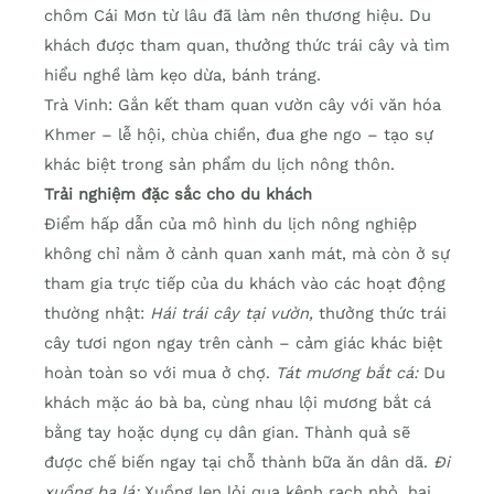
chôm Cái Mơn từ lâu đã làm nên thương hiệu. Du
khách được tham quan, thưởng thức trái cây và tìm
hiểu nghề làm kẹo dừa, bánh tráng.
Trà Vinh: Gắn kết tham quan vườn cây với văn hóa
Khmer – lễ hội, chùa chiền, đua ghe ngo – tạo sự
khác biệt trong sản phẩm du lịch nông thôn.
Trải nghiệm đặc sắc cho du khách
Điểm hấp dẫn của mô hình du lịch nông nghiệp
không chỉ nằm ở cảnh quan xanh mát, mà còn ở sự
tham gia trực tiếp của du khách vào các hoạt động
thường nhật:
Hái trái cây tại vườn,
thưởng thức trái
cây tươi ngon ngay trên cành – cảm giác khác biệt
hoàn toàn so với mua ở chợ.
Tát mương bắt cá:
Du
khách mặc áo bà ba, cùng nhau lội mương bắt cá
bằng tay hoặc dụng cụ dân gian. Thành quả sẽ
được chế biến ngay tại chỗ thành bữa ăn dân dã.
Đi
xuồng ba lá:
Xuồng len lỏi qua kênh rạch nhỏ, hai