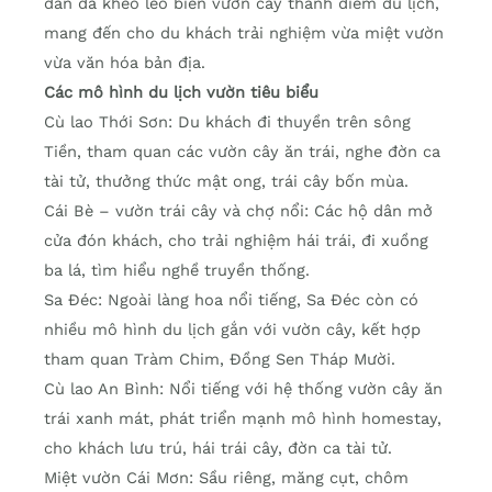
dân đã khéo léo biến vườn cây thành điểm du lịch,
mang đến cho du khách trải nghiệm vừa miệt vườn
vừa văn hóa bản địa.
Các mô hình du lịch vườn tiêu biểu
Cù lao Thới Sơn: Du khách đi thuyền trên sông
Tiền, tham quan các vườn cây ăn trái, nghe đờn ca
tài tử, thưởng thức mật ong, trái cây bốn mùa.
Cái Bè – vườn trái cây và chợ nổi: Các hộ dân mở
cửa đón khách, cho trải nghiệm hái trái, đi xuồng
ba lá, tìm hiểu nghề truyền thống.
Sa Đéc: Ngoài làng hoa nổi tiếng, Sa Đéc còn có
nhiều mô hình du lịch gắn với vườn cây, kết hợp
tham quan Tràm Chim, Đồng Sen Tháp Mười.
Cù lao An Bình: Nổi tiếng với hệ thống vườn cây ăn
trái xanh mát, phát triển mạnh mô hình homestay,
cho khách lưu trú, hái trái cây, đờn ca tài tử.
Miệt vườn Cái Mơn: Sầu riêng, măng cụt, chôm