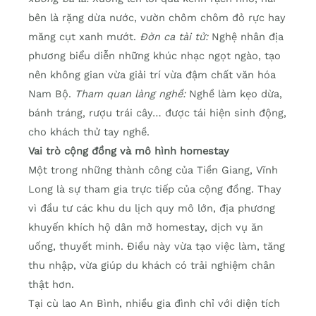
bên là rặng dừa nước, vườn chôm chôm đỏ rực hay
măng cụt xanh mướt.
Đờn ca tài tử:
Nghệ nhân địa
phương biểu diễn những khúc nhạc ngọt ngào, tạo
nên không gian vừa giải trí vừa đậm chất văn hóa
Nam Bộ.
Tham quan làng nghề:
Nghề làm kẹo dừa,
bánh tráng, rượu trái cây… được tái hiện sinh động,
cho khách thử tay nghề.
Vai trò cộng đồng và mô hình homestay
Một trong những thành công của Tiền Giang, Vĩnh
Long là sự tham gia trực tiếp của cộng đồng. Thay
vì đầu tư các khu du lịch quy mô lớn, địa phương
khuyến khích hộ dân mở homestay, dịch vụ ăn
uống, thuyết minh. Điều này vừa tạo việc làm, tăng
thu nhập, vừa giúp du khách có trải nghiệm chân
thật hơn.
Tại cù lao An Bình, nhiều gia đình chỉ với diện tích