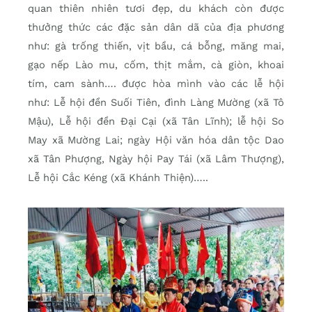
quan thiên nhiên tươi đẹp, du khách còn được
thưởng thức các đặc sản dân dã của địa phương
như: gà trống thiến, vịt bầu, cá bỗng, măng mai,
gạo nếp Lào mu, cốm, thịt mắm, cà giòn, khoai
tím, cam sành…. được hòa mình vào các lễ hội
như: Lễ hội đền Suối Tiên, đình Làng Mường (xã Tô
Mậu), Lễ hội đền Đại Cại (xã Tân Lĩnh); lễ hội So
May xã Mường Lai; ngày Hội văn hóa dân tộc Dao
xã Tân Phượng, Ngày hội Pay Tái (xã Lâm Thượng),
Lễ hội Cắc Kéng (xã Khánh Thiện)…..