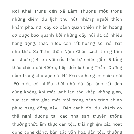
Rời Khai Trung đến xã Lâm Thượng một trong
những điểm du lịch thu hút những người thích
khám phá, nơi đây có cảnh quan thiên nhiên hoang
sơ được bao quanh bởi những dãy núi đá có nhiều
hang động, thác nước còn rất hoang sơ, nổi bật
như thác Xả Tràn, thôn Nặm Chắn cách trung tâm
xã khoảng 4 km với cấu trúc tự nhiên gồm 5 tầng
thác chiều dài 400m; tiếp đến là hang Thẳm Dường
nằm trong khu vực núi Nà Kèn và hang có chiều dài
150 mét, có nhiều khối nhũ đá lấp lánh rất đẹp
cùng không khí mát lạnh lan tỏa khắp không gian,
xua tan cảm giác mệt mỏi trong hành trình chinh
phục hang động này… Bên cạnh đó, du khách có
thể nghỉ dưỡng tại các nhà sàn truyền thống
thưởng thức ẩm thực dân tộc, trải nghiệm các hoạt
động cộng đồng, bản sắc văn hóa dân tộc, thưởng