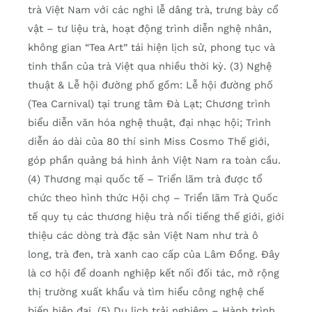
trà Việt Nam với các nghi lễ dâng trà, trưng bày cổ
vật – tư liệu trà, hoạt động trình diễn nghệ nhân,
không gian “Tea Art” tái hiện lịch sử, phong tục và
tinh thần của trà Việt qua nhiều thời kỳ. (3) Nghệ
thuật & Lễ hội đường phố gồm: Lễ hội đường phố
(Tea Carnival) tại trung tâm Đà Lạt; Chương trình
biểu diễn văn hóa nghệ thuật, đại nhạc hội; Trình
diễn áo dài của 80 thí sinh Miss Cosmo Thế giới,
góp phần quảng bá hình ảnh Việt Nam ra toàn cầu.
(4) Thương mại quốc tế – Triển lãm trà được tổ
chức theo hình thức Hội chợ – Triển lãm Trà Quốc
tế quy tụ các thương hiệu trà nổi tiếng thế giới, giới
thiệu các dòng trà đặc sản Việt Nam như trà ô
long, trà đen, trà xanh cao cấp của Lâm Đồng. Đây
là cơ hội để doanh nghiệp kết nối đối tác, mở rộng
thị trường xuất khẩu và tìm hiểu công nghệ chế
biến hiện đại. (5) Du lịch trải nghiệm – Hành trình