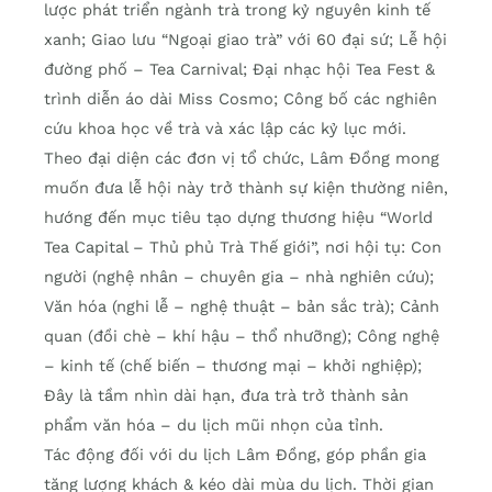
lược phát triển ngành trà trong kỷ nguyên kinh tế
xanh; Giao lưu “Ngoại giao trà” với 60 đại sứ; Lễ hội
đường phố – Tea Carnival; Đại nhạc hội Tea Fest &
trình diễn áo dài Miss Cosmo; Công bố các nghiên
cứu khoa học về trà và xác lập các kỷ lục mới.
Theo đại diện các đơn vị tổ chức, Lâm Đồng mong
muốn đưa lễ hội này trở thành sự kiện thường niên,
hướng đến mục tiêu tạo dựng thương hiệu “World
Tea Capital – Thủ phủ Trà Thế giới”, nơi hội tụ: Con
người (nghệ nhân – chuyên gia – nhà nghiên cứu);
Văn hóa (nghi lễ – nghệ thuật – bản sắc trà); Cảnh
quan (đồi chè – khí hậu – thổ nhưỡng); Công nghệ
– kinh tế (chế biến – thương mại – khởi nghiệp);
Đây là tầm nhìn dài hạn, đưa trà trở thành sản
phẩm văn hóa – du lịch mũi nhọn của tỉnh.
Tác động đối với du lịch Lâm Đồng, góp phần gia
tăng lượng khách & kéo dài mùa du lịch. Thời gian