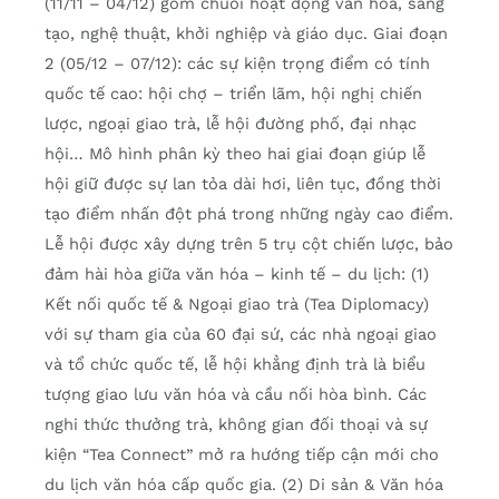
(11/11 – 04/12) gồm chuỗi hoạt động văn hóa, sáng
tạo, nghệ thuật, khởi nghiệp và giáo dục. Giai đoạn
2 (05/12 – 07/12): các sự kiện trọng điểm có tính
quốc tế cao: hội chợ – triển lãm, hội nghị chiến
lược, ngoại giao trà, lễ hội đường phố, đại nhạc
hội… Mô hình phân kỳ theo hai giai đoạn giúp lễ
hội giữ được sự lan tỏa dài hơi, liên tục, đồng thời
tạo điểm nhấn đột phá trong những ngày cao điểm.
Lễ hội được xây dựng trên 5 trụ cột chiến lược, bảo
đảm hài hòa giữa văn hóa – kinh tế – du lịch: (1)
Kết nối quốc tế & Ngoại giao trà (Tea Diplomacy)
với sự tham gia của 60 đại sứ, các nhà ngoại giao
và tổ chức quốc tế, lễ hội khẳng định trà là biểu
tượng giao lưu văn hóa và cầu nối hòa bình. Các
nghi thức thưởng trà, không gian đối thoại và sự
kiện “Tea Connect” mở ra hướng tiếp cận mới cho
du lịch văn hóa cấp quốc gia. (2) Di sản & Văn hóa