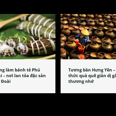
ng làm bánh tẻ Phú
Tương bần Hưng Yên –
i – nơi lan tỏa đặc sản
thức quà quê giản dị g
 Đoài
thương nhớ