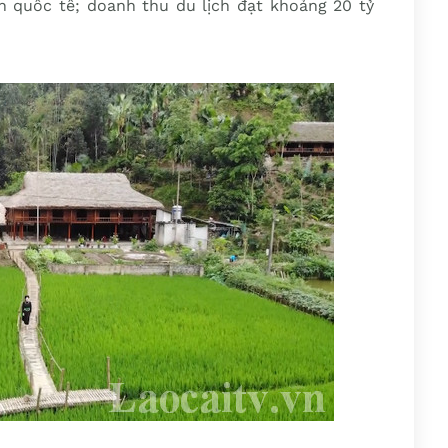
h quốc tế; doanh thu du lịch đạt khoảng 20 tỷ