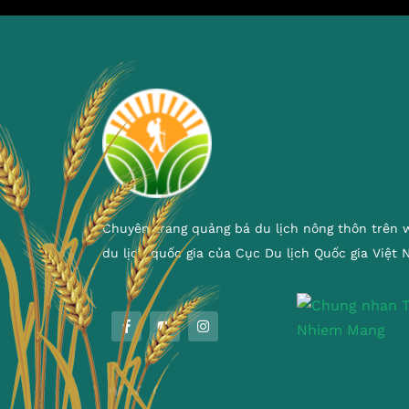
Chuyên trang quảng bá du lịch nông thôn trên 
du lịch quốc gia của Cục Du lịch Quốc gia Việt