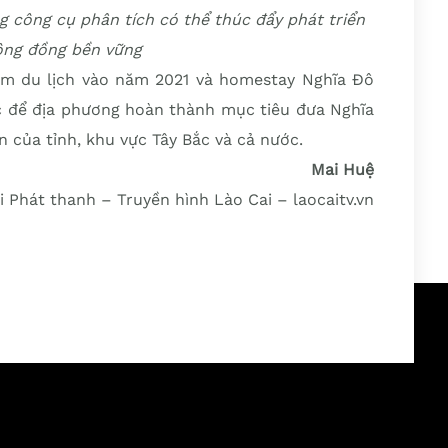
 công cụ phân tích có thể thúc đẩy phát triển
cộng đồng bền vững
ểm du lịch vào năm 2021 và homestay Nghĩa Đô
c để địa phương hoàn thành mục tiêu đưa Nghĩa
n của tỉnh, khu vực Tây Bắc và cả nước.
Mai Huệ
i Phát thanh – Truyền hình Lào Cai – laocaitv.vn