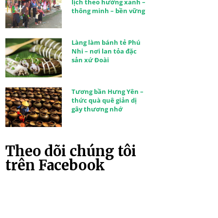
lịch theo hướng xanh –
thông minh – bền vững
Làng làm bánh tẻ Phú
Nhi – nơi lan tỏa đặc
sản xứ Đoài
Tương bần Hưng Yên –
thức quà quê giản dị
gây thương nhớ
Theo dõi chúng tôi
trên Facebook