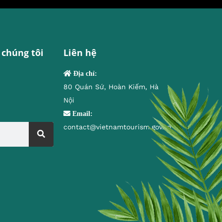
 chúng tôi
Liên hệ
Địa chỉ:
80 Quán Sứ, Hoàn Kiếm, Hà
Nội
Email:
contact@vietnamtourism.gov.vn