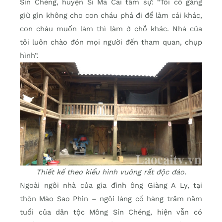
Sín Chéng, huyện Si Ma Cai tâm sự: “Tôi cố gắng
giữ gìn không cho con cháu phá đi để làm cái khác,
con cháu muốn làm thì làm ở chỗ khác. Nhà của
tôi luôn chào đón mọi người đến tham quan, chụp
hình”.
Thiết kế theo kiểu hình vuông rất độc đáo.
Ngoài ngôi nhà của gia đình ông Giàng A Ly, tại
thôn Mào Sao Phìn – ngôi làng cổ hàng trăm năm
tuổi của dân tộc Mông Sín Chéng, hiện vẫn có