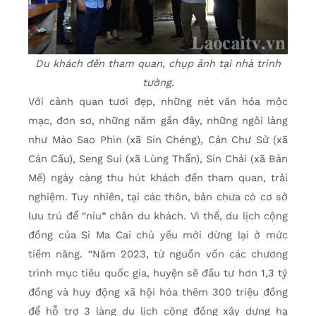
Du khách đến tham quan, chụp ảnh tại nhà trình
tường.
Với cảnh quan tươi đẹp, những nét văn hóa mộc
mạc, đơn sơ, những năm gần đây, những ngôi làng
như Mào Sao Phìn (xã Sín Chéng), Cán Chư Sử (xã
Cán Cấu), Seng Sui (xã Lùng Thẩn), Sín Chải (xã Bản
Mế) ngày càng thu hút khách đến tham quan, trải
nghiệm. Tuy nhiên, tại các thôn, bản chưa có cơ sở
lưu trú để “níu” chân du khách. Vì thế, du lịch cộng
đồng của Si Ma Cai chủ yếu mới dừng lại ở mức
tiềm năng. “Năm 2023, từ nguồn vốn các chương
trình mục tiêu quốc gia, huyện sẽ đầu tư hơn 1,3 tỷ
đồng và huy động xã hội hóa thêm 300 triệu đồng
để hỗ trợ 3 làng du lịch cộng đồng xây dựng hạ