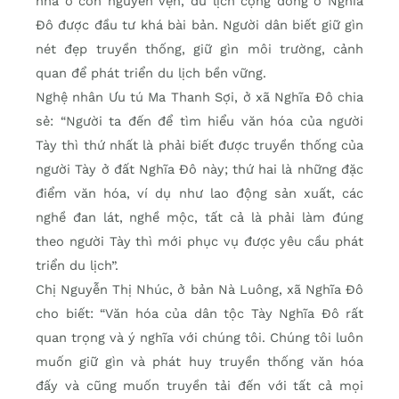
nhà ở còn nguyên vẹn, du lịch cộng đồng ở Nghĩa
Đô được đầu tư khá bài bản. Người dân biết giữ gìn
nét đẹp truyền thống, giữ gìn môi trường, cảnh
quan để phát triển du lịch bền vững.
Nghệ nhân Ưu tú Ma Thanh Sợi, ở xã Nghĩa Đô chia
sẻ: “Người ta đến để tìm hiểu văn hóa của người
Tày thì thứ nhất là phải biết được truyền thống của
người Tày ở đất Nghĩa Đô này; thứ hai là những đặc
điểm văn hóa, ví dụ như lao động sản xuất, các
nghề đan lát, nghề mộc, tất cả là phải làm đúng
theo người Tày thì mới phục vụ được yêu cầu phát
triển du lịch”.
Chị Nguyễn Thị Nhúc, ở bản Nà Luông, xã Nghĩa Đô
cho biết: “Văn hóa của dân tộc Tày Nghĩa Đô rất
quan trọng và ý nghĩa với chúng tôi. Chúng tôi luôn
muốn giữ gìn và phát huy truyền thống văn hóa
đấy và cũng muốn truyền tải đến với tất cả mọi