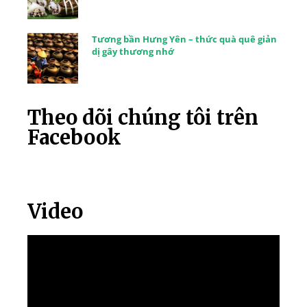
Tương bần Hưng Yên – thức quà quê giản
dị gây thương nhớ
Theo dõi chúng tôi trên
Facebook
Video