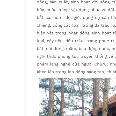
động, sản xuất, sinh hoạt đời sống c
bừa, cuốc, xẻng; vật dụng phục vụ đời 
bắt cá, nơm, đó, giỏ, dụng cụ săn b
chiêng, cồng các loại, trống da trâu, t
hiện vật trong hoạt động sinh hoạt t
loại, cây nêu, đầu trâu; trang phục t
bát, nồi đồng, mâm, bầu đựng nước, n
nghi thức phong tục truyền thống về c
phẩm làng nghề của người Churu: nhẫ
khéo léo trong lao động sáng tạo, chi