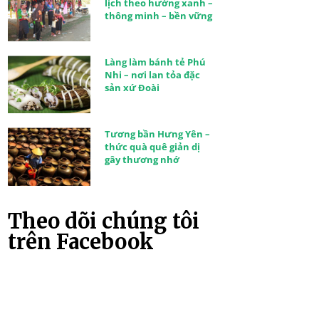
lịch theo hướng xanh –
thông minh – bền vững
Làng làm bánh tẻ Phú
Nhi – nơi lan tỏa đặc
sản xứ Đoài
Tương bần Hưng Yên –
thức quà quê giản dị
gây thương nhớ
Theo dõi chúng tôi
trên Facebook