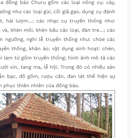
ủa đồng bào Churu gồm các loại nông cụ: cày,
sống như các loại gùi, cối giã gạo, dụng cụ đánh
ắt, hái lượm…; các nhạc cụ truyền thống như:
ù và, khèn môi, khèn bầu các loại, đàn tre…; các
ín ngưỡng, nghi lễ truyền thống như: chóe các
ruyền thống, khăn áo; vật dụng sinh hoạt: chén,
ồi làm từ gốm truyền thống; hình ảnh mô tả các
ưới xin, tang ma, lễ hội. Trong đó có nhiều sản
n bạc, đồ gốm, rượu cần, đan lát thể hiện sự
nh phục thiên nhiên của đồng bào.