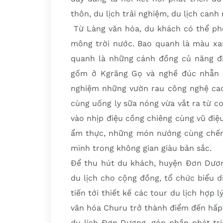
thôn, du lịch trải nghiệm, du lịch canh
Từ Làng văn hóa, du khách có thể ph
mông trời nước. Bao quanh là màu xa
quanh là những cánh đồng củ năng đ
gốm ở Kgrăng Gọ và nghề đúc nhẫn bạ
nghiệm những vườn rau công nghệ cao.
cùng uống ly sữa nóng vừa vắt ra từ c
vào nhịp điệu cồng chiêng cùng vũ đi
ẩm thực, những món nướng cùng chế
mình trong không gian giàu bản sắc.
Để thu hút du khách, huyện Đơn Dươn
du lịch cho cộng đồng, tổ chức biểu 
tiến tới thiết kế các tour du lịch hợp 
văn hóa Churu trở thành điểm đến hấp
du lịch Đơn Dương, góp phần phát triể