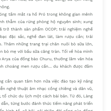
 nông.
óng tầm mắt ra hồ Pró trong không gian mênh
nh thẫm của rừng phòng hộ nguyên sinh; xung
ã trở thành sản phẩm OCOP; trải nghiệm nghề
c đặc sắc, nghề đan lát, làm rượu cần; trải
 Thăm những trang trại chăn nuôi bò sữa lớn,
on bò mẹ với bầu sữa căng tràn. Tối về hòa mình
ệu Arya của đồng bào Churu, thưởng lãm văn hóa
nh choáng men rượu cần… du khách được đắm
g cần quan tâm hơn nữa việc đào tạo kỹ năng
diễn nghệ thuật âm nhạc cồng chiêng và dân vũ,
lý, tổ chức du lịch một cách bài bản. Từ đó, Làng
 dẫn, từng bước đánh thức tiềm năng phát triển
n kinh tế, xã hội, cải thiện đời sống của đồng