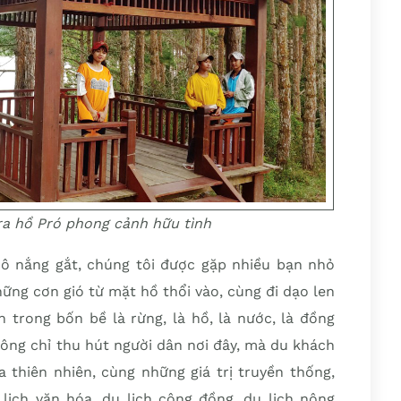
ra hồ Pró phong cảnh hữu tình
 nắng gắt, chúng tôi được gặp nhiều bạn nhỏ
ng cơn gió từ mặt hồ thổi vào, cùng đi dạo len
h trong bốn bề là rừng, là hồ, là nước, là đồng
ông chỉ thu hút người dân nơi đây, mà du khách
 thiên nhiên, cùng những giá trị truyền thống,
 lịch văn hóa, du lịch cộng đồng, du lịch nông