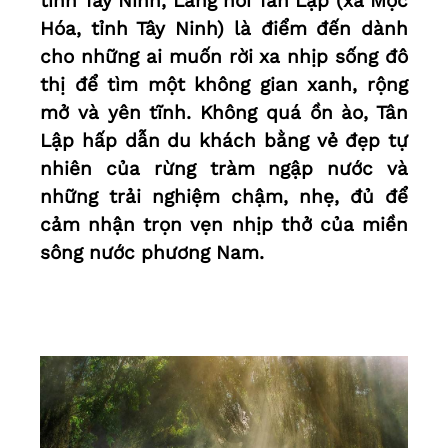
tỉnh Tây Ninh, Làng nổi Tân Lập (xã Mộc
Hóa, tỉnh Tây Ninh) là điểm đến dành
cho những ai muốn rời xa nhịp sống đô
thị để tìm một không gian xanh, rộng
mở và yên tĩnh. Không quá ồn ào, Tân
Lập hấp dẫn du khách bằng vẻ đẹp tự
nhiên của rừng tràm ngập nước và
những trải nghiệm chậm, nhẹ, đủ để
cảm nhận trọn vẹn nhịp thở của miền
sông nước phương Nam.