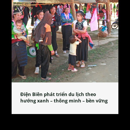
Làng làm bánh tẻ Phú Nhi – nơi lan
ng
tỏa đặc sản xứ Đoài