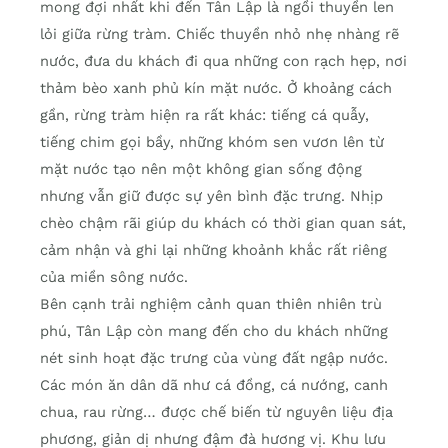
mong đợi nhất khi đến Tân Lập là ngồi thuyền len
lỏi giữa rừng tràm. Chiếc thuyền nhỏ nhẹ nhàng rẽ
nước, đưa du khách đi qua những con rạch hẹp, nơi
thảm bèo xanh phủ kín mặt nước. Ở khoảng cách
gần, rừng tràm hiện ra rất khác: tiếng cá quẫy,
tiếng chim gọi bầy, những khóm sen vươn lên từ
mặt nước tạo nên một không gian sống động
nhưng vẫn giữ được sự yên bình đặc trưng. Nhịp
chèo chậm rãi giúp du khách có thời gian quan sát,
cảm nhận và ghi lại những khoảnh khắc rất riêng
của miền sông nước.
Bên cạnh trải nghiệm cảnh quan thiên nhiên trù
phú, Tân Lập còn mang đến cho du khách những
nét sinh hoạt đặc trưng của vùng đất ngập nước.
Các món ăn dân dã như cá đồng, cá nướng, canh
chua, rau rừng… được chế biến từ nguyên liệu địa
phương, giản dị nhưng đậm đà hương vị. Khu lưu