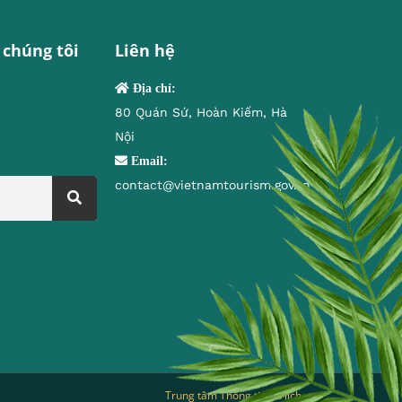
 chúng tôi
Liên hệ
Địa chỉ:
80 Quán Sứ, Hoàn Kiếm, Hà
Nội
Email:
contact@vietnamtourism.gov.vn
Trung tâm Thông tin du lịch