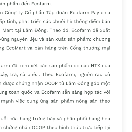
 sản phẩm đến Ecofarm.
án Công ty Cổ phần Tập đoàn Ecofarm Pay chia
ấp tỉnh, phát triển các chuỗi hệ thống điểm bán
rm Mart tại Lâm Đồng. Theo đó, Ecofarm đề xuất
 vùng nguyên liệu và sản xuất sản phẩm; chương
ng EcoMart và bán hàng trên Cổng thương mại
cofarm đã xem xét các sản phẩm do các HTX của
 cây, trà, cà phê… Theo Ecofarm, nguồn rau củ
sản được chứng nhận OCOP từ Lâm Đồng góp một
dùng toàn quốc và Ecofarm sẵn sàng hợp tác với
 mạnh việc cung ứng sản phẩm nông sản theo
huỗi cửa hàng trưng bày và phân phối hàng hóa
m chứng nhận OCOP theo hình thức trực tiếp tại