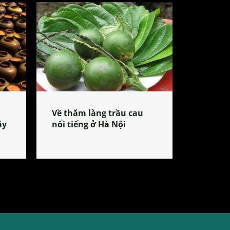
Về thăm làng trầu cau
ây
nổi tiếng ở Hà Nội