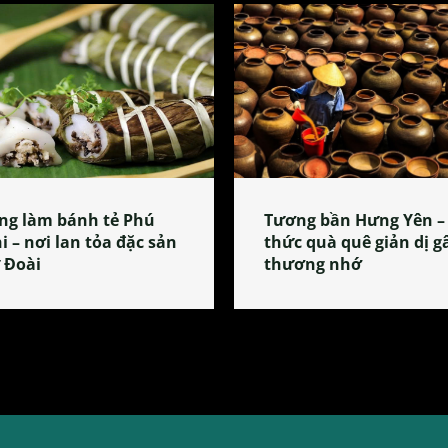
ng làm bánh tẻ Phú
Tương bần Hưng Yên –
i – nơi lan tỏa đặc sản
thức quà quê giản dị g
 Đoài
thương nhớ