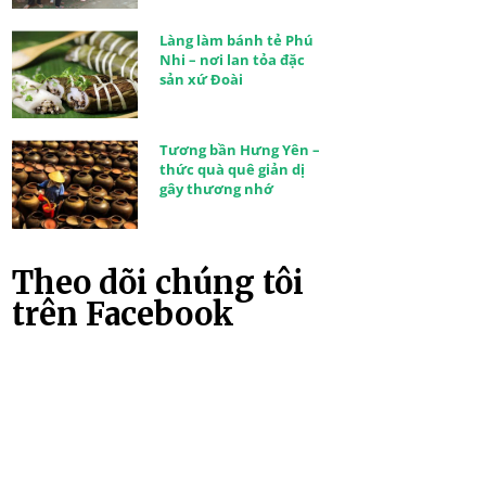
Làng làm bánh tẻ Phú
Nhi – nơi lan tỏa đặc
sản xứ Đoài
Tương bần Hưng Yên –
thức quà quê giản dị
gây thương nhớ
Theo dõi chúng tôi
trên Facebook