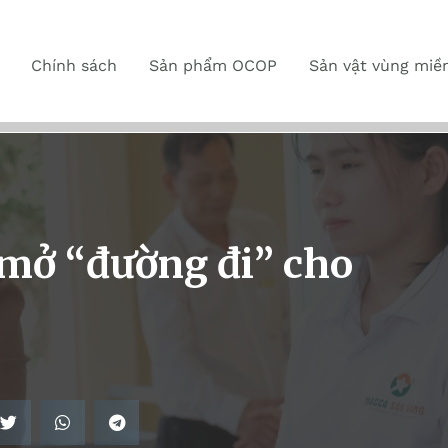
Chính sách
Sản phẩm OCOP
Sản vật vùng miề
mở “đường đi” cho