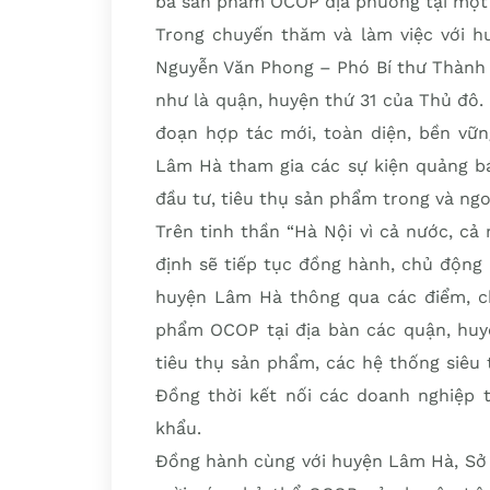
nhằm đánh giá và xây dựng kế hoạch đ
bá sản phẩm OCOP địa phương tại một 
Trong chuyến thăm và làm việc với h
Nguyễn Văn Phong – Phó Bí thư Thành
như là quận, huyện thứ 31 của Thủ đô.
đoạn hợp tác mới, toàn diện, bền vữn
Lâm Hà tham gia các sự kiện quảng bá,
đầu tư, tiêu thụ sản phẩm trong và ngo
Trên tinh thần “Hà Nội vì cả nước, cả
định sẽ tiếp tục đồng hành, chủ động
huyện Lâm Hà thông qua các điểm, ch
phẩm OCOP tại địa bàn các quận, huyện
tiêu thụ sản phẩm, các hệ thống siêu t
Đồng thời kết nối các doanh nghiệp t
khẩu.