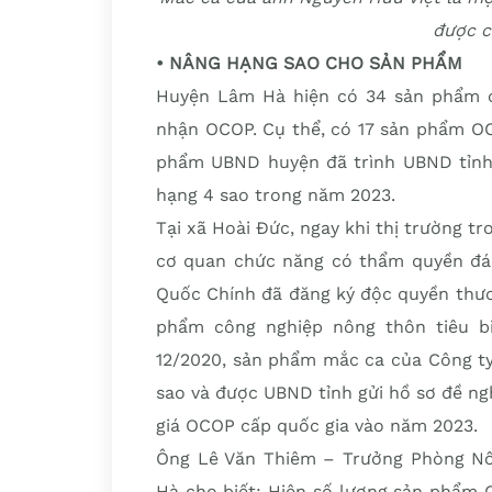
được 
• NÂNG HẠNG SAO CHO SẢN PHẨM
Huyện Lâm Hà hiện có 34 sản phẩm 
nhận OCOP. Cụ thể, có 17 sản phẩm OC
phẩm UBND huyện đã trình UBND tỉnh
hạng 4 sao trong năm 2023.
Tại xã Hoài Đức, ngay khi thị trường t
cơ quan chức năng có thẩm quyền đán
Quốc Chính đã đăng ký độc quyền thư
phẩm công nghiệp nông thôn tiêu bi
12/2020, sản phẩm mắc ca của Công t
sao và được UBND tỉnh gửi hồ sơ đề ng
giá OCOP cấp quốc gia vào năm 2023.
Ông Lê Văn Thiêm – Trưởng Phòng Nô
Hà cho biết: Hiện số lượng sản phẩm 