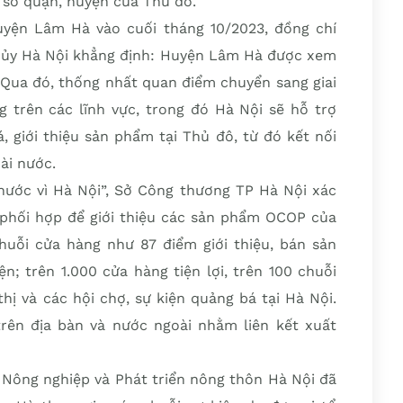
ẩy mạnh xúc tiến đầu tư, thương mại và quảng
số quận, huyện của Thủ đô.
uyện Lâm Hà vào cuối tháng 10/2023, đồng chí
 ủy Hà Nội khẳng định: Huyện Lâm Hà được xem
 Qua đó, thống nhất quan điểm chuyển sang giai
g trên các lĩnh vực, trong đó Hà Nội sẽ hỗ trợ
 giới thiệu sản phẩm tại Thủ đô, từ đó kết nối
ài nước.
 nước vì Hà Nội”, Sở Công thương TP Hà Nội xác
 phối hợp để giới thiệu các sản phẩm OCOP của
uỗi cửa hàng như 87 điểm giới thiệu, bán sản
; trên 1.000 cửa hàng tiện lợi, trên 100 chuỗi
hị và các hội chợ, sự kiện quảng bá tại Hà Nội.
rên địa bàn và nước ngoài nhằm liên kết xuất