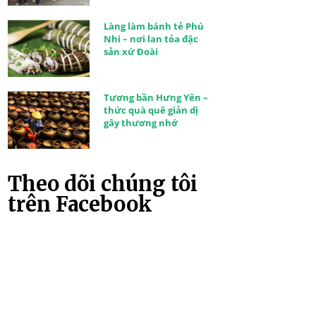
Làng làm bánh tẻ Phú
Nhi – nơi lan tỏa đặc
sản xứ Đoài
Tương bần Hưng Yên –
thức quà quê giản dị
gây thương nhớ
Theo dõi chúng tôi
trên Facebook