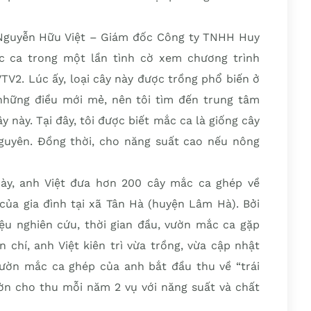
Nguyễn Hữu Việt – Giám đốc Công ty TNHH Huy
c ca trong một lần tình cờ xem chương trình
TV2. Lúc ấy, loại cây này được trồng phổ biến ở
những điều mới mẻ, nên tôi tìm đến trung tâm
y này. Tại đây, tôi được biết mắc ca là giống cây
guyên. Đồng thời, cho năng suất cao nếu nông
ày, anh Việt đưa hơn 200 cây mắc ca ghép về
 của gia đình tại xã Tân Hà (huyện Lâm Hà). Bởi
liệu nghiên cứu, thời gian đầu, vườn mắc ca gặp
chí, anh Việt kiên trì vừa trồng, vừa cập nhật
ườn mắc ca ghép của anh bắt đầu thu về “trái
ờn cho thu mỗi năm 2 vụ với năng suất và chất