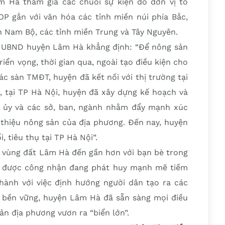
Nông nghiệp và Phát triển nông thôn Hà Nội đã
 Hà tham gia các chuỗi sự kiện do đơn vị tổ
 gắn với văn hóa các tỉnh miền núi phía Bắc,
h Nam Bộ, các tỉnh miền Trung và Tây Nguyên.
h UBND huyện Lâm Hà khẳng định: “Để nông sản
iển vọng, thời gian qua, ngoài tạo điều kiện cho
ác sàn TMĐT, huyện đã kết nối với thị trường tại
, tại TP Hà Nội, huyện đã xây dựng kế hoạch và
h ủy và các sở, ban, ngành nhằm đẩy mạnh xúc
i thiệu nông sản của địa phương. Đến nay, huyện
 tiêu thụ tại TP Hà Nội”.
à vùng đất Lâm Hà đến gần hơn với bạn bè trong
 được công nhận đang phát huy mạnh mẽ tiềm
ành với việc định hướng người dân tạo ra các
 bền vững, huyện Lâm Hà đã sẵn sàng mọi điều