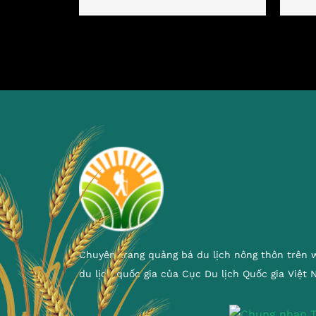
Chuyên trang quảng bá du lịch nông thôn trên 
du lịch quốc gia của Cục Du lịch Quốc gia Việt