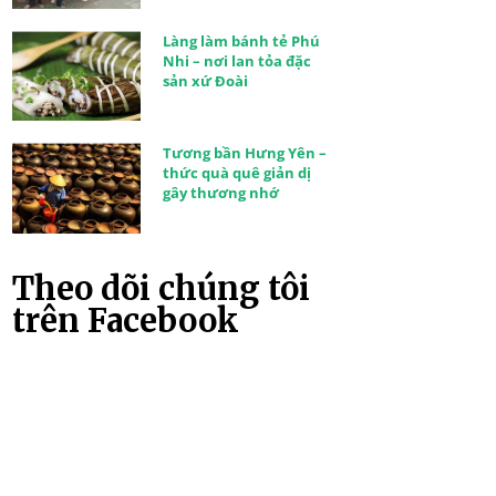
Làng làm bánh tẻ Phú
Nhi – nơi lan tỏa đặc
sản xứ Đoài
Tương bần Hưng Yên –
thức quà quê giản dị
gây thương nhớ
Theo dõi chúng tôi
trên Facebook