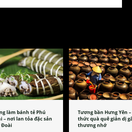
ng làm bánh tẻ Phú
Tương bần Hưng Yên –
i – nơi lan tỏa đặc sản
thức quà quê giản dị g
 Đoài
thương nhớ