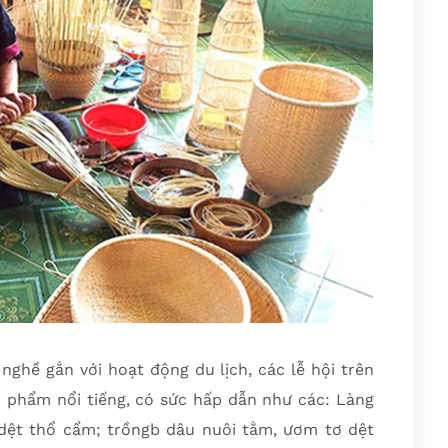
nghề gắn với hoạt động du lịch, các lễ hội trên
n phẩm nổi tiếng, có sức hấp dẫn như các: Làng
dệt thổ cẩm; trồngb dâu nuôi tằm, ươm tơ dệt