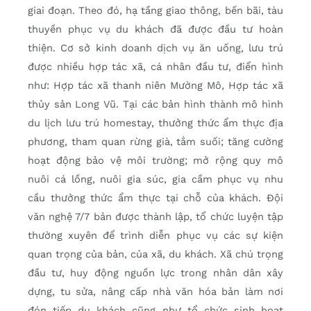
giai đoạn. Theo đó, hạ tầng giao thông, bến bãi, tàu
thuyền phục vụ du khách đã được đầu tư hoàn
thiện. Cơ sở kinh doanh dịch vụ ăn uống, lưu trú
được nhiều hợp tác xã, cá nhân đầu tư, điển hình
như: Hợp tác xã thanh niên Mường Mô, Hợp tác xã
thủy sản Long Vũ. Tại các bản hình thành mô hình
du lịch lưu trú homestay, thưởng thức ẩm thực địa
phương, tham quan rừng già, tắm suối; tăng cường
hoạt động bảo vệ môi trường; mở rộng quy mô
nuôi cá lồng, nuôi gia súc, gia cầm phục vụ nhu
cầu thưởng thức ẩm thực tại chỗ của khách. Đội
văn nghệ 7/7 bản được thành lập, tổ chức luyện tập
thường xuyên để trình diễn phục vụ các sự kiện
quan trọng của bản, của xã, du khách. Xã chú trọng
đầu tư, huy động nguồn lực trong nhân dân xây
dựng, tu sửa, nâng cấp nhà văn hóa bản làm nơi
đón tiếp du khách cũng như tổ chức sinh hoạt