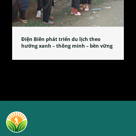
Làng làm bánh tẻ Phú Nhi – nơi lan
tỏa đặc sản xứ Đoài