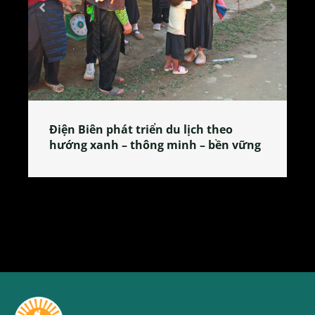
 theo
Làng làm bánh tẻ Phú Nhi – nơi lan
 bền vững
tỏa đặc sản xứ Đoài