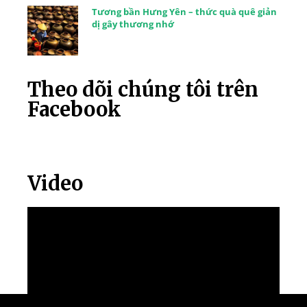
Tương bần Hưng Yên – thức quà quê giản
dị gây thương nhớ
Theo dõi chúng tôi trên
Facebook
Video