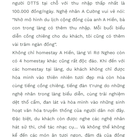
người DTTS tại chỗ với thu nhập thấp nhất là
100.000 đồng/ngày. Nghệ nhân A Cường vui vẻ nói:
“Nhờ mô hình du lịch cộng đồng của anh A Hiền, bà
con trong làng có thêm thu nhập. Mỗi buổi biểu
diễn cồng chiêng cho du khách, tôi cũng có thêm
vài trăm ngàn đồng”.
Không chỉ homestay A Hiền, làng Vi Rơ Ngheo còn
có 4 homestay khác cũng rất độc đáo. Khi đến với
các homestay tại làng, du khách không chỉ được
hòa mình vào thiên nhiên tươi đẹp mà còn hòa
cùng tiếng cồng chiêng, tiếng đàn t’rưng do những
nghệ nhân trong làng biểu diễn, cùng trải nghiệm
dệt thổ cẩm, đan lát và hòa mình vào những sinh
hoạt văn hóa truyền thống của người dân nơi đây.
Đặc biệt, du khách còn được nghe các nghệ nhân
hát sử thi, chế tác nhạc cụ… Và không thể không
kể đến các món ăn tươi ngon, đậm đà của đồng