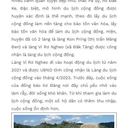
nhiều cảnh quan tuyệt đẹp như: thác Pa Sỹ, hồ Đăk
Ke. Đặc biệt, mô hình du lịch cộng đồng được
huyện xác định là thế mạnh, theo đó lấy du lịch
cộng đồng làm nền tảng cho bảo tồn văn hóa, lấy
bảo tồn văn hóa để làm du lịch cộng đồng. Hiện,
huyện đã có 2 làng là làng Kon Pring (thị trấn Măng
Đen) và làng Vi Rơ Ngheo (xã Đăk Tăng) được công
nhận là làng du lịch cộng đồng.
Làng Vi Rơ Ngheo đi vào hoạt động du lịch từ năm
2021 và được UBND tỉnh công nhận là Làng du lịch
cộng đồng vào tháng 4/2023. Trước đây, cuộc sống
của đồng bào Xơ Đăng nơi đây chủ yếu nhờ vào
làm rẫy, đời sống khó khăn. Từ khi tham gia làm du
lịch cộng đồng, một số hộ dân có thêm thu nhập,
cuộc sống ổn định hơn.