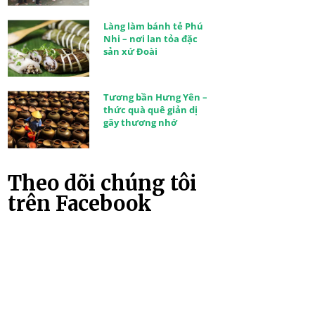
Làng làm bánh tẻ Phú
Nhi – nơi lan tỏa đặc
sản xứ Đoài
Tương bần Hưng Yên –
thức quà quê giản dị
gây thương nhớ
Theo dõi chúng tôi
trên Facebook