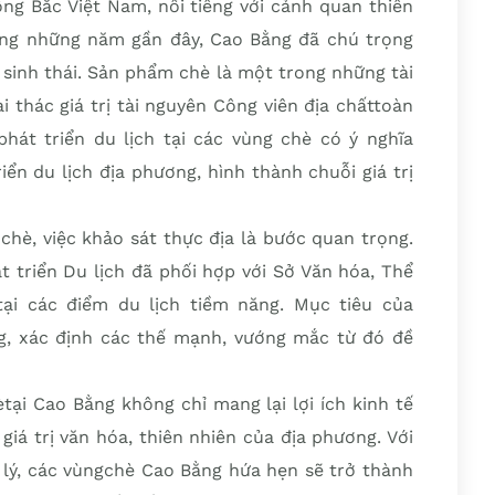
ng Bắc Việt Nam, nổi tiếng với cảnh quan thiên
ong những năm gần đây, Cao Bằng đã chú trọng
h sinh thái. Sản phẩm chè là một trong những tài
i thác giá trị tài nguyên Công viên địa chấttoàn
t triển du lịch tại các vùng chè có ý nghĩa
ển du lịch địa phương, hình thành chuỗi giá trị
 chè, việc khảo sát thực địa là bước quan trọng.
t triển Du lịch đã phối hợp với Sở Văn hóa, Thể
tại các điểm du lịch tiềm năng. Mục tiêu của
g, xác định các thế mạnh, vướng mắc từ đó đề
ètại Cao Bằng không chỉ mang lại lợi ích kinh tế
iá trị văn hóa, thiên nhiên của địa phương. Với
p lý, các vùngchè Cao Bằng hứa hẹn sẽ trở thành