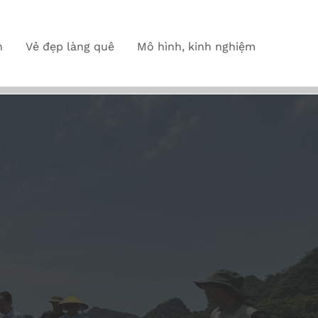
n
Vẻ đẹp làng quê
Mô hình, kinh nghiệm