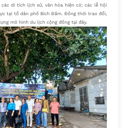
các di tích lịch sử, văn hóa hiện có; các lễ hội
ực tại tổ dân phố Bích Đầm. Đồng thời trao đổi,
dựng mô hình du lịch cộng đồng tại đây.