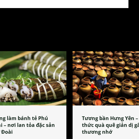
ng làm bánh tẻ Phú
Tương bần Hưng Yên –
i – nơi lan tỏa đặc sản
thức quà quê giản dị g
 Đoài
thương nhớ