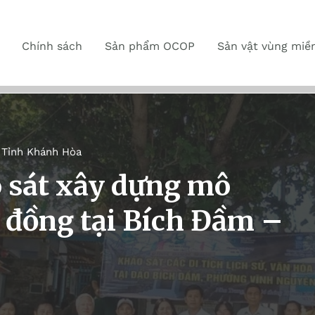
Chính sách
Sản phẩm OCOP
Sản vật vùng miề
,
Tỉnh Khánh Hòa
 sát xây dựng mô
g đồng tại Bích Đầm –