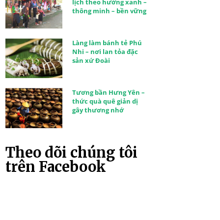
lịch theo hướng xanh –
thông minh – bền vững
Làng làm bánh tẻ Phú
Nhi – nơi lan tỏa đặc
sản xứ Đoài
Tương bần Hưng Yên –
thức quà quê giản dị
gây thương nhớ
Theo dõi chúng tôi
trên Facebook