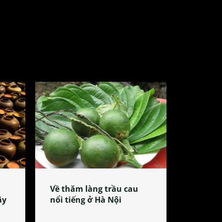
Về thăm làng trầu cau
ây
nổi tiếng ở Hà Nội