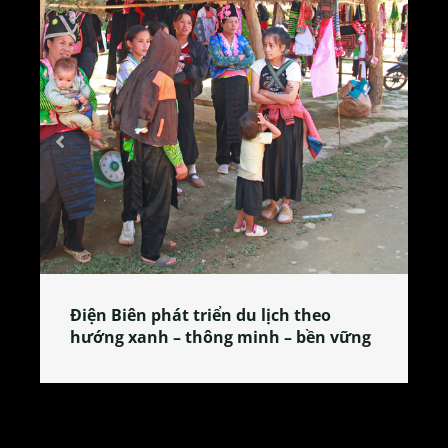
Làng làm bánh tẻ Phú Nhi – nơi lan
g
tỏa đặc sản xứ Đoài