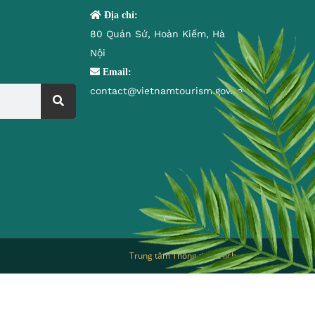
Địa chỉ:
80 Quán Sứ, Hoàn Kiếm, Hà
Nội
Email:
contact@vietnamtourism.gov.vn
Trung tâm Thông tin du lịch