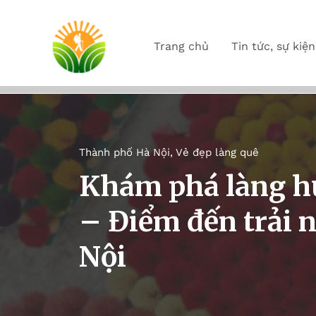
Trang chủ
Tin tức, sự kiện
Thành phố Hà Nội
,
Vẻ đẹp làng quê
Khám phá làng h
– Điểm đến trải 
Nội