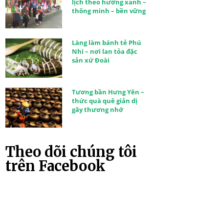
lịch theo hướng xanh –
thông minh – bền vững
Làng làm bánh tẻ Phú
Nhi – nơi lan tỏa đặc
sản xứ Đoài
Tương bần Hưng Yên –
thức quà quê giản dị
gây thương nhớ
Theo dõi chúng tôi
trên Facebook