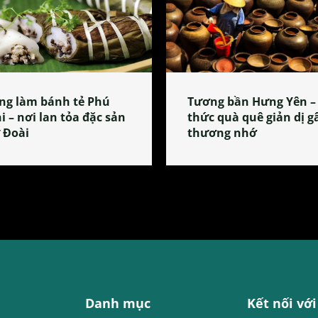
ng làm bánh tẻ Phú
Tương bần Hưng Yên –
i – nơi lan tỏa đặc sản
thức quà quê giản dị g
 Đoài
thương nhớ
Danh mục
Kết nối với