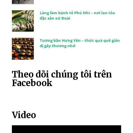
Làng làm bánh tẻ Phú Nhi – nơi lan tỏa
đặc sản xứ Đoài
Tương bần Hưng Yên – thức quà quê giản
dị gây thương nhớ
Theo dõi chúng tôi trên
Facebook
Video