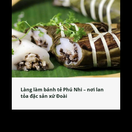
Tương bần Hưng Yên – thức quà quê
giản dị gây thương nhớ