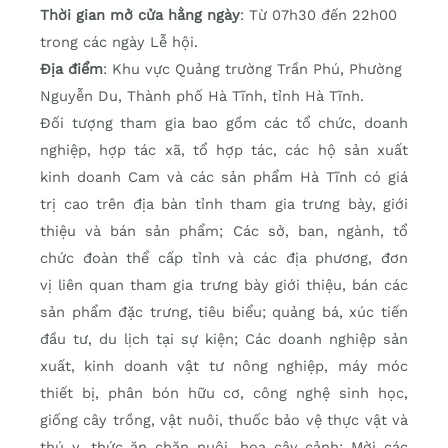
Thời gian mở cửa hằng ngày
: Từ 07h30 đến 22h00
trong các ngày Lễ hội.
Địa điểm
: Khu vực Quảng trường Trần Phú, Phường
Nguyễn Du, Thành phố Hà Tĩnh, tỉnh Hà Tĩnh.
Đối tượng tham gia bao gồm các tổ chức, doanh
nghiệp, hợp tác xã, tổ hợp tác, các hộ sản xuất
kinh doanh Cam và các sản phẩm Hà Tĩnh có giá
trị cao trên địa bàn tỉnh tham gia trưng bày, giới
thiệu và bán sản phẩm; Các sở, ban, ngành, tổ
chức đoàn thể cấp tỉnh và các địa phương, đơn
vị liên quan tham gia trưng bày giới thiệu, bán các
sản phẩm đặc trưng, tiêu biểu; quảng bá, xúc tiến
đầu tư, du lịch tại sự kiện; Các doanh nghiệp sản
xuất, kinh doanh vật tư nông nghiệp, máy móc
thiết bị, phân bón hữu cơ, công nghệ sinh học,
giống cây trồng, vật nuôi, thuốc bảo vệ thực vật và
thú y, thức ăn chăn nuôi, hoa cây cảnh; Mời các