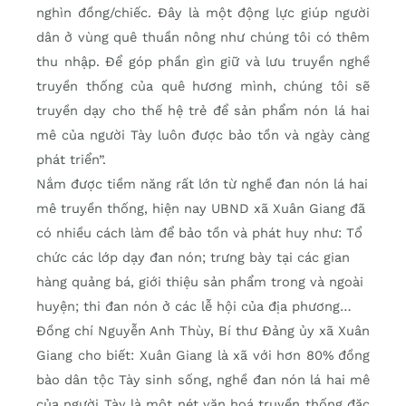
nghìn đồng/chiếc. Đây là một động lực giúp người
dân ở vùng quê thuần nông như chúng tôi có thêm
thu nhập. Để góp phần gìn giữ và lưu truyền nghề
truyền thống của quê hương mình, chúng tôi sẽ
truyền dạy cho thế hệ trẻ để sản phẩm nón lá hai
mê của người Tày luôn được bảo tồn và ngày càng
phát triển”.
Nắm được tiềm năng rất lớn từ nghề đan nón lá hai
mê truyền thống, hiện nay UBND xã Xuân Giang đã
có nhiều cách làm để bảo tồn và phát huy như: Tổ
chức các lớp dạy đan nón; trưng bày tại các gian
hàng quảng bá, giới thiệu sản phẩm trong và ngoài
huyện; thi đan nón ở các lễ hội của địa phương…
Đồng chí Nguyễn Anh Thùy, Bí thư Đảng ủy xã Xuân
Giang cho biết: Xuân Giang là xã với hơn 80% đồng
bào dân tộc Tày sinh sống, nghề đan nón lá hai mê
của người Tày là một nét văn hoá truyền thống đặc