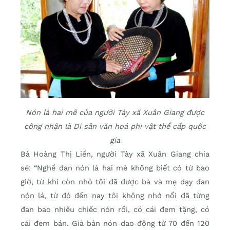
Nón lá hai mê của người Tày xã Xuân Giang được
công nhận là Di sản văn hoá phi vật thể cấp quốc
gia
Bà Hoàng Thị Liền, người Tày xã Xuân Giang chia
sẻ: “Nghề đan nón lá hai mê không biết có từ bao
giờ, từ khi còn nhỏ tôi đã được bà và mẹ dạy đan
nón lá, từ đó đến nay tôi không nhớ nổi đã từng
đan bao nhiêu chiếc nón rồi, có cái đem tặng, có
cái đem bán. Giá bán nón dao động từ 70 đến 120