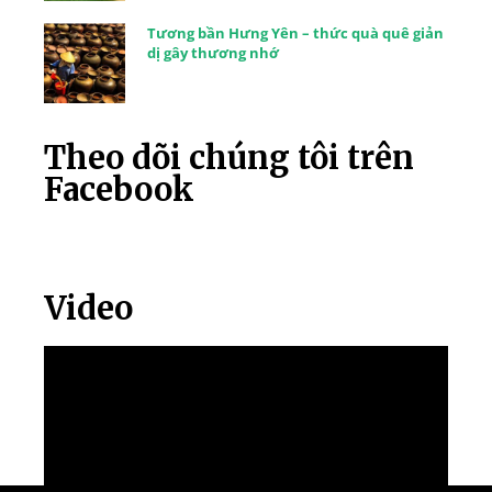
Tương bần Hưng Yên – thức quà quê giản
dị gây thương nhớ
Theo dõi chúng tôi trên
Facebook
Video