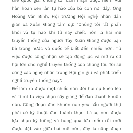
thể quốc gia, chúng tôi cảm nhận được niềm vui
hân hoan xen lẫn tự hào của bà con nơi đây. Ông
Hoàng Văn Bính, Hội trưởng Hội nghệ nhân dân
gian xã Xuân Giang tâm sự: “Chúng tôi rất phấn
khởi và tự hào khi từ nay chiếc nón lá hai mê
truyền thống của người Tày Xuân Giang được bạn
bè trong nước và quốc tế biết đến nhiều hơn. Từ
việc được công nhận sẽ tạo động lực và mở ra cơ
hội lớn cho nghề truyền thống của chúng tôi. Tôi sẽ
cùng các nghệ nhân trong Hội gìn giữ và phát triển
nghề truyền thống này”.
Để làm ra được một chiếc nón đòi hỏi sự khéo léo
và tỉ mỉ từ việc chọn cây giang để đan thành khuôn
nón. Công đoạn đan khuôn nón yêu cầu người thợ
phải có kỹ thuật đan thành thục. Lá cọ non được
lựa chọn kỹ lưỡng và hong qua lửa mềm rồi mới
được đặt vào giữa hai mê nón, đây là công đoạn