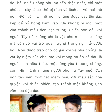
đòi hỏi nhiều công phu và cẩn thận nhất, chỉ một
chút sơ xảy là có thể bị rách và lệch so với hai mê
nón. Đối với hai mê nón, chúng được cất lên gác
bếp để bồ hóng bám vào vừa không bị mối mọt
vừa thành màu đen đặc trưng. Chiếc nón đối với
người Tày nó không chỉ là vật che mưa, che nắng
mà còn có vai trò quan trọng trong nghi lễ cưới,
hỏi. Nón được trao cho cô gái khi về nhà chồng, là
vật kỷ niệm của cha, mẹ với mong muốn cô dâu là
người con hiếu thảo, một lòng yêu thương chồng,
con. Hình ảnh những người phụ nữ Tày ngồi đan
nón tạo nên một nét mềm mại, với màu sắc hòa
quyện với thiên nhiên, tạo thành một không gian
văn hóa độc đáo.