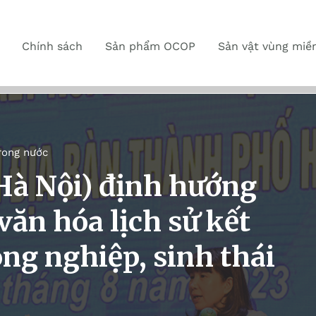
Chính sách
Sản phẩm OCOP
Sản vật vùng miề
rong nước
Hà Nội) định hướng
 văn hóa lịch sử kết
ông nghiệp, sinh thái