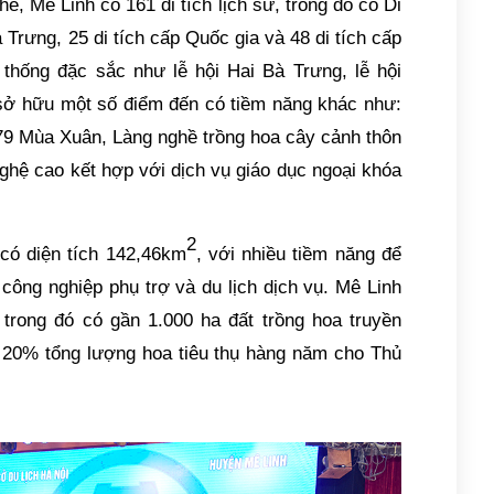
hể, Mê Linh có 161 di tích lịch sử, trong đó có Di
 Trưng, 25 di tích cấp Quốc gia và 48 di tích cấp
n thống đặc sắc như lễ hội Hai Bà Trưng, lễ hội
sở hữu một số điểm đến có tiềm năng khác như:
79 Mùa Xuân, Làng nghề trồng hoa cây cảnh thôn
ghệ cao kết hợp với dịch vụ giáo dục ngoại khóa
2
có diện tích 142,46km
, với nhiều tiềm năng để
 công nghiệp phụ trợ và du lịch dịch vụ. Mê Linh
 trong đó có gần 1.000 ha đất trồng hoa truyền
 20% tổng lượng hoa tiêu thụ hàng năm cho Thủ