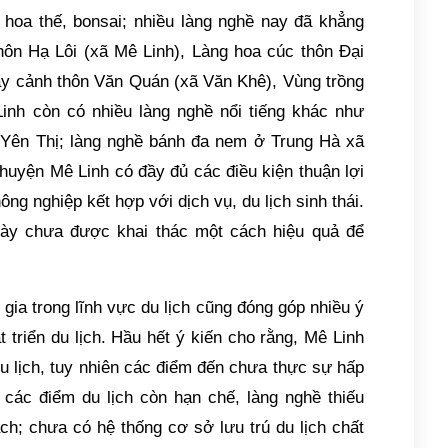
hoa thế, bonsai; nhiều làng nghề nay đã khẳng
hôn Hạ Lôi (xã Mê Linh), Làng hoa cúc thôn Đại
cây cảnh thôn Văn Quán (xã Văn Khê), Vùng trồng
Linh còn có nhiều làng nghề nổi tiếng khác như
 Yên Thị; làng nghề bánh đa nem ở Trung Hà xã
huyện Mê Linh có đầy đủ các điều kiện thuận lợi
ông nghiệp kết hợp với dịch vụ, du lịch sinh thái.
này chưa được khai thác một cách hiệu quả để
 gia trong lĩnh vực du lịch cũng đóng góp nhiều ý
 triển du lịch. Hầu hết ý kiến cho rằng, Mê Linh
 du lịch, tuy nhiên các điểm đến chưa thực sự hấp
a các điểm du lịch còn hạn chế, làng nghề thiếu
ch; chưa có hệ thống cơ sở lưu trú du lịch chất