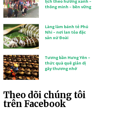
lịch theo hướng xanh –
thông minh – bền vững
Làng làm bánh tẻ Phú
Nhi – nơi lan tỏa đặc
sản xứ Đoài
Tương bần Hưng Yên –
thức quà quê giản dị
gây thương nhớ
Theo dõi chúng tôi
trên Facebook