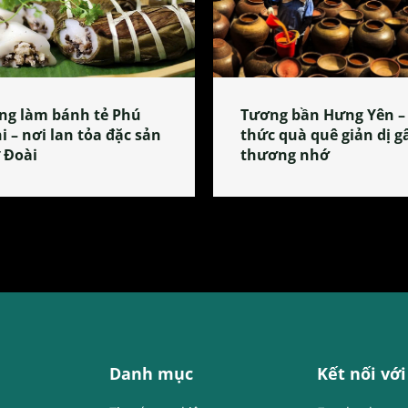
ng làm bánh tẻ Phú
Tương bần Hưng Yên –
i – nơi lan tỏa đặc sản
thức quà quê giản dị g
 Đoài
thương nhớ
Danh mục
Kết nối với