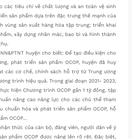
 các tiêu chí về chất lượng và an toàn vệ sinh
riển sản phẩm dựa trên đặc trưng thế mạnh của
h vùng sản xuất hàng hóa tập trung; triển khai
 phẩm, xây dựng nhãn mác, bao bì và hình thành
thụ.
NN&PTNT huyện cho biết: Để tạo điều kiện cho
ựng, phát triển sản phẩm OCOP, huyện đã huy
ạt các cơ chế, chính sách hỗ trợ từ Trung ương
ương trình hiệu quả. Trong giai đoạn 2021- 2023,
thực hiện Chương trình OCOP gần 1 tỷ đồng, tập
 huấn nâng cao năng lực cho các chủ thể tham
iêu chuẩn hóa và phát triển sản phẩm OCOP, hỗ
 phẩm OCOP…
nhận thức của cán bộ, đảng viên, người dân về ý
 sản phẩm OCOP được nâng lên rõ rệt. Đặc biệt,