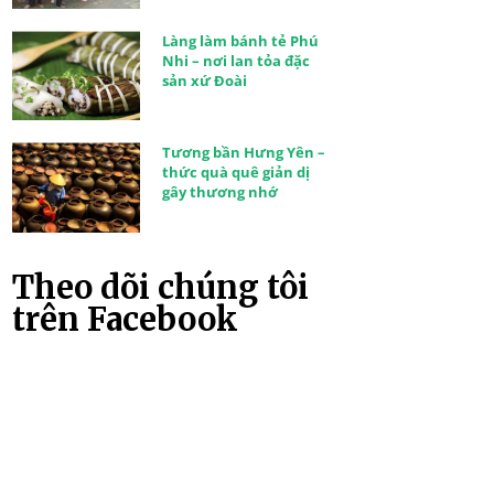
Làng làm bánh tẻ Phú
Nhi – nơi lan tỏa đặc
sản xứ Đoài
Tương bần Hưng Yên –
thức quà quê giản dị
gây thương nhớ
Theo dõi chúng tôi
trên Facebook