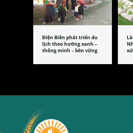
Điện Biên phát triển du
Là
lịch theo hướng xanh –
Nh
thông minh – bền vững
xứ