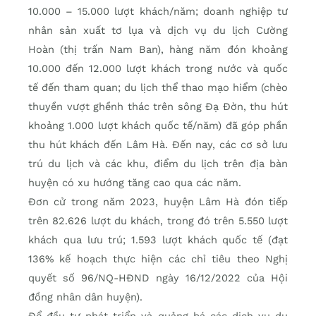
10.000 – 15.000 lượt khách/năm; doanh nghiệp tư
nhân sản xuất tơ lụa và dịch vụ du lịch Cường
Hoàn (thị trấn Nam Ban), hàng năm đón khoảng
10.000 đến 12.000 lượt khách trong nước và quốc
tế đến tham quan; du lịch thể thao mạo hiểm (chèo
thuyền vượt ghềnh thác trên sông Đạ Đờn, thu hút
khoảng 1.000 lượt khách quốc tế/năm) đã góp phần
thu hút khách đến Lâm Hà. Đến nay, các cơ sở lưu
trú du lịch và các khu, điểm du lịch trên địa bàn
huyện có xu hướng tăng cao qua các năm.
Đơn cử trong năm 2023, huyện Lâm Hà đón tiếp
trên 82.626 lượt du khách, trong đó trên 5.550 lượt
khách qua lưu trú; 1.593 lượt khách quốc tế (đạt
136% kế hoạch thực hiện các chỉ tiêu theo Nghị
quyết số 96/NQ-HĐND ngày 16/12/2022 của Hội
đồng nhân dân huyện).
Để đầu tư phát triển và quảng bá các dịch vụ du