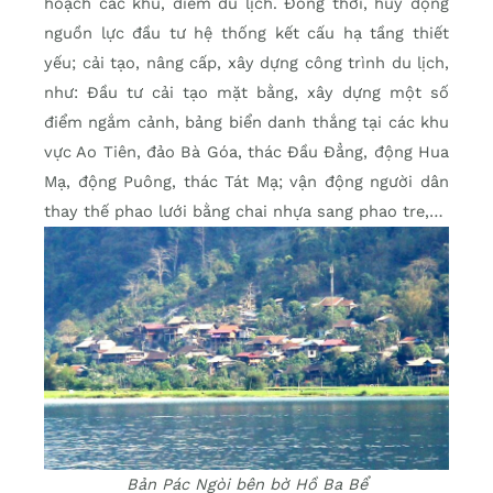
hoạch các khu, điểm du lịch. Đồng thời, huy động
nguồn lực đầu tư hệ thống kết cấu hạ tầng thiết
yếu; cải tạo, nâng cấp, xây dựng công trình du lịch,
như: Đầu tư cải tạo mặt bằng, xây dựng một số
điểm ngắm cảnh, bảng biển danh thắng tại các khu
vực Ao Tiên, đảo Bà Góa, thác Đầu Đẳng, động Hua
Mạ, động Puông, thác Tát Mạ; vận động người dân
thay thế phao lưới bằng chai nhựa sang phao tre,…
Bản Pác Ngòi bên bờ Hồ Ba Bể