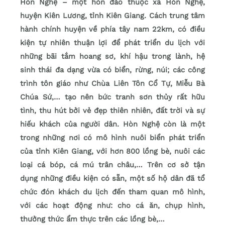
Hòn Nghệ – một hòn đảo thuộc xã Hòn Nghệ,
huyện Kiên Lương, tỉnh Kiên Giang. Cách trung tâm
hành chính huyện về phía tây nam 22km, có điều
kiện tự nhiên thuận lợi để phát triển du lịch với
những bãi tắm hoang sơ, khí hậu trong lành, hệ
sinh thái đa dạng vừa có biển, rừng, núi; các công
trình tôn giáo như Chùa Liên Tôn Cổ Tự, Miễu Bà
Chúa Sứ,… tạo nên bức tranh sơn thủy rất hữu
tình, thu hút bởi vẻ đẹp thiên nhiên, đất trời và sự
hiếu khách của người dân. Hòn Nghệ còn là một
trong những nơi có mô hình nuôi biển phát triển
của tỉnh Kiên Giang, với hơn 800 lồng bè, nuôi các
loại cá bóp, cá mú trân châu,… Trên cơ sở tận
dụng những điều kiện có sẵn, một số hộ dân đã tổ
chức đón khách du lịch đến tham quan mô hình,
với các hoạt động như: cho cá ăn, chụp hình,
thưởng thức ẩm thực trên các lồng bè,…