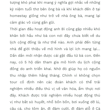
tượng khó phai khi mang ý nghĩa gợi nhắc về những
kỷ niệm tuổi thơ bên ông bà và khi khách đến ở tại
homestay giống như trở về nhà ông bà, mang lại
cảm giác vô cùng gần gũi.
Thời gian đầu hoạt động anh Bì cũng gặp nhiều khó
khăn bởi hầu như bà con nơi đây chưa biết về du
lịch cộng đồng là như thế nào. Anh phải đến từng
nhà để giới thiệu về mô hình và lợi ích mang lại…
Dần dần mới nhận được cái gật đầu từ bà con. Đến
nay, có 5 hộ dân tham gia mô hình du lịch cộng
đồng do anh triển khai. Nhờ đó giúp họ có nguồn
thu nhập thêm hằng tháng. Chính vì không chọn
tour cố định nên các đoàn khách có thể trải
nghiệm nhiều điều thú vị về văn hóa, ẩm thực nơi
đây. Khách được trải nghiệm nhiều hoạt động thú
vị như bắt sò huyết, nhổ bồn bồn, bơi xuồng dỡ lú,
câu cá, cho tôm ăn, đi đám cưới, đi đám giỗ ở Cà