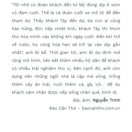
“Tôi nhớ có đoàn khách đến từ Mỹ đúng dịp ở xóm
có đám cưới. Thế là cả đoàn cưỡi xe mô tô để đến
tham dự. Thấy khách Tây đến dự, bà con ai cũng
hào hứng, đón tiếp nhiệt tình, khách Tây thì thích
thú hòa mình vào không khí ngày cưới. Đến khi trở
về nước, họ cũng hứa hẹn sẽ trở lại vào dịp gần
nhất”, anh Bì kể. Thời gian tới, anh Bì dự định mở
rộng mô hình, liên kết thêm nhiều hộ dân để khách
có nhiều trải nghiệm thú vị. Bên cạnh đó, anh còn
dựng nên những ngôi nhà lá cặp mé sông, trồng
thêm cây ăn trái, nuôi thêm cá, gà, vịt… để du
khách cảm nhận được nếp sống chân quê, bình dị.
Bài, ảnh:
Nguyễn Trinh
Báo Cần Thơ – baocantho.com.vn