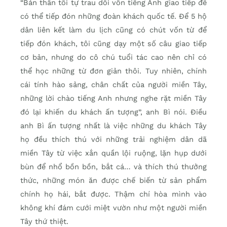
“Bản thân tôi tự trau dồi vốn tiếng Anh giao tiếp để
có thể tiếp đón những đoàn khách quốc tế. Để 5 hộ
dân liên kết làm du lịch cũng có chút vốn từ để
tiếp đón khách, tôi cũng dạy một số câu giao tiếp
cơ bản, nhưng do cô chú tuổi tác cao nên chỉ có
thể học những từ đơn giản thôi. Tuy nhiên, chính
cái tính hào sảng, chân chất của người miền Tây,
những lời chào tiếng Anh nhưng nghe rặt miền Tây
đó lại khiến du khách ấn tượng”, anh Bì nói. Điều
anh Bì ấn tượng nhất là việc những du khách Tây
họ đều thích thú với những trải nghiệm dân dã
miền Tây từ việc xắn quần lội ruộng, lặn hụp dưới
bùn để nhổ bồn bồn, bắt cá… và thích thú thưởng
thức, những món ăn được chế biến từ sản phẩm
chính họ hái, bắt được. Thậm chí hòa mình vào
không khí đám cưới miệt vườn như một người miền
Tây thứ thiệt.