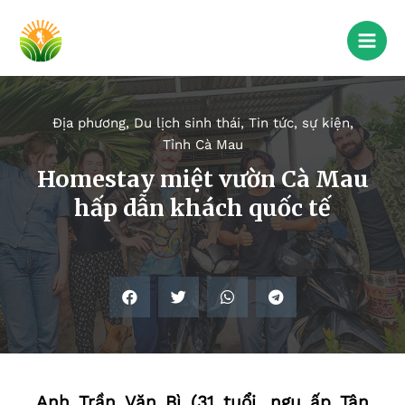
Địa phương
,
Du lịch sinh thái
,
Tin tức, sự kiện
,
Tỉnh Cà Mau
Homestay miệt vườn Cà Mau
hấp dẫn khách quốc tế
Anh Trần Văn Bì (31 tuổi, ngụ ấp Tân