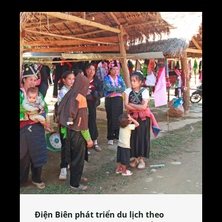
o
Làng làm bánh tẻ Phú Nhi – nơi lan