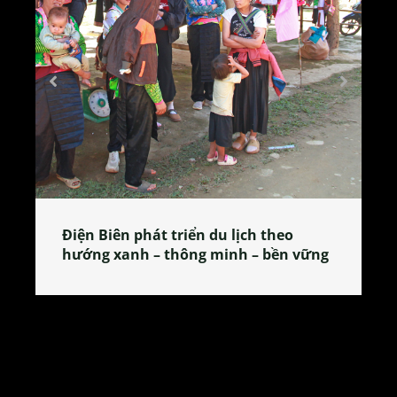
Làng làm bánh tẻ Phú Nhi – nơi lan
vững
tỏa đặc sản xứ Đoài