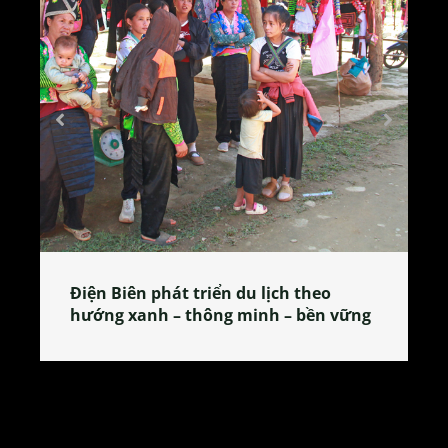
Làng làm bánh tẻ Phú Nhi – nơi lan
vững
tỏa đặc sản xứ Đoài