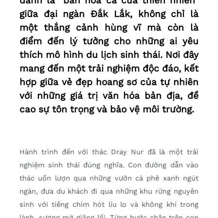
danh là “bản hòa ca của thiên nhiên”
giữa đại ngàn Đắk Lắk, không chỉ là
một thắng cảnh hùng vĩ mà còn là
điểm đến lý tưởng cho những ai yêu
thích mô hình du lịch sinh thái. Nơi đây
mang đến một trải nghiệm độc đáo, kết
hợp giữa vẻ đẹp hoang sơ của tự nhiên
với những giá trị văn hóa bản địa, đề
cao sự tôn trọng và bảo vệ môi trường.
Hành trình đến với thác Dray Nur đã là một trải
nghiệm sinh thái đúng nghĩa. Con đường dẫn vào
thác uốn lượn qua những vườn cà phê xanh ngút
ngàn, đưa du khách đi qua những khu rừng nguyên
sinh với tiếng chim hót líu lo và không khí trong
lành, sương mờ giăng lối. Từng bước chân trên con