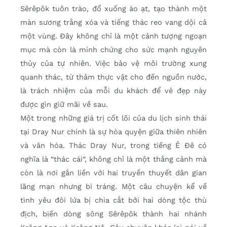
Sêrêpôk tuôn trào, đổ xuống ào ạt, tạo thành một
màn sương trắng xóa và tiếng thác reo vang dội cả
một vùng. Đây không chỉ là một cảnh tượng ngoạn
mục mà còn là minh chứng cho sức mạnh nguyên
thủy của tự nhiên. Việc bảo vệ môi trường xung
quanh thác, từ thảm thực vật cho đến nguồn nước,
là trách nhiệm của mỗi du khách để vẻ đẹp này
được gìn giữ mãi về sau.
Một trong những giá trị cốt lõi của du lịch sinh thái
tại Dray Nur chính là sự hòa quyện giữa thiên nhiên
và văn hóa. Thác Dray Nur, trong tiếng Ê Đê có
nghĩa là “thác cái”, không chỉ là một thắng cảnh mà
còn là nơi gắn liền với hai truyền thuyết dân gian
lãng mạn nhưng bi tráng. Một câu chuyện kể về
tình yêu đôi lứa bị chia cắt bởi hai dòng tộc thù
địch, biến dòng sông Sêrêpôk thành hai nhánh