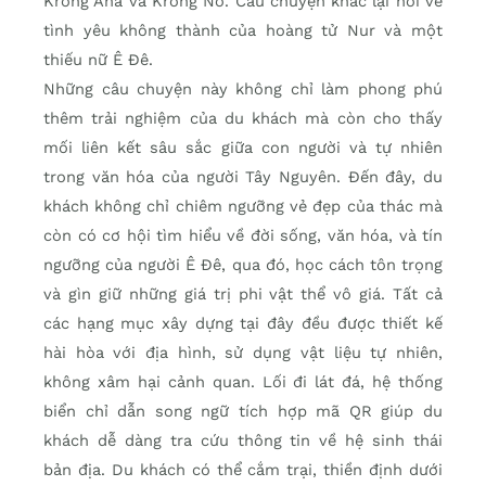
Krông Ana và Krông Nô. Câu chuyện khác lại nói về
tình yêu không thành của hoàng tử Nur và một
thiếu nữ Ê Đê.
Những câu chuyện này không chỉ làm phong phú
thêm trải nghiệm của du khách mà còn cho thấy
mối liên kết sâu sắc giữa con người và tự nhiên
trong văn hóa của người Tây Nguyên. Đến đây, du
khách không chỉ chiêm ngưỡng vẻ đẹp của thác mà
còn có cơ hội tìm hiểu về đời sống, văn hóa, và tín
ngưỡng của người Ê Đê, qua đó, học cách tôn trọng
và gìn giữ những giá trị phi vật thể vô giá. Tất cả
các hạng mục xây dựng tại đây đều được thiết kế
hài hòa với địa hình, sử dụng vật liệu tự nhiên,
không xâm hại cảnh quan. Lối đi lát đá, hệ thống
biển chỉ dẫn song ngữ tích hợp mã QR giúp du
khách dễ dàng tra cứu thông tin về hệ sinh thái
bản địa. Du khách có thể cắm trại, thiền định dưới