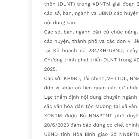
thôn (DLNT) trong XDNTM giai đoạn 20
các sở, ban, ngành và UBND các huyện
nội dung sau:
Các sở, ban, ngành căn cứ chức năng
các huyện, thành phố và các đơn vị li
tại Kế hoạch số 234/KH-UBND, ngày 
Chương trình phát triển DLNT trong XD
2025.
Các sở: KH&ĐT, Tài chính, VHTTDL, NN
đơn vị khác có liên quan căn cứ chứ
Lạc thẩm định nội dung chuyên ngành 
sắc văn hóa dân tộc Mường tại xã Vân
XDNTM được Bộ NN&PTNT phê duyệt 
20/6/2023 đảm bảo đúng cơ chế, chính 
UBND tỉnh Hòa Bình giao Sở NN&PTN