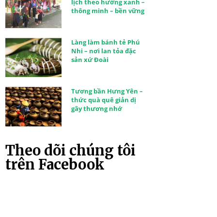
lịch theo hướng xanh –
thông minh – bền vững
Làng làm bánh tẻ Phú
Nhi – nơi lan tỏa đặc
sản xứ Đoài
Tương bần Hưng Yên –
thức quà quê giản dị
gây thương nhớ
Theo dõi chúng tôi
trên Facebook