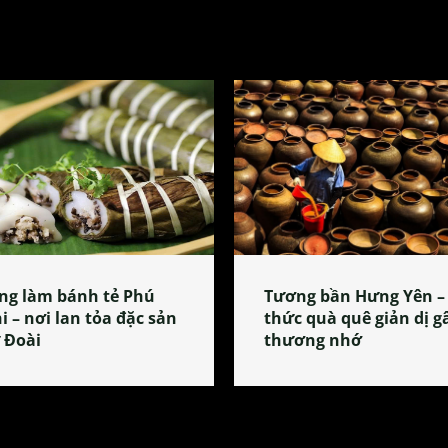
ng làm bánh tẻ Phú
Tương bần Hưng Yên –
i – nơi lan tỏa đặc sản
thức quà quê giản dị g
 Đoài
thương nhớ