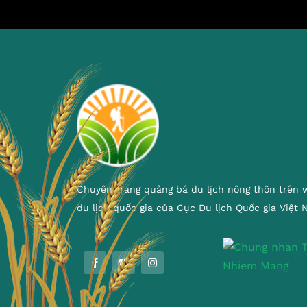
Chuyên trang quảng bá du lịch nông thôn trên 
du lịch quốc gia của Cục Du lịch Quốc gia Việt