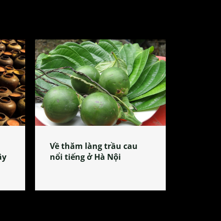
Về thăm làng trầu cau
ây
nổi tiếng ở Hà Nội