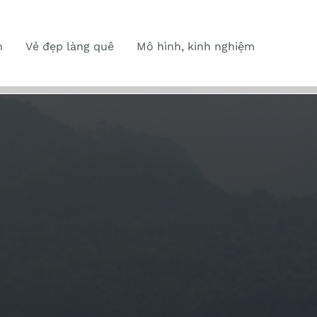
n
Vẻ đẹp làng quê
Mô hình, kinh nghiệm