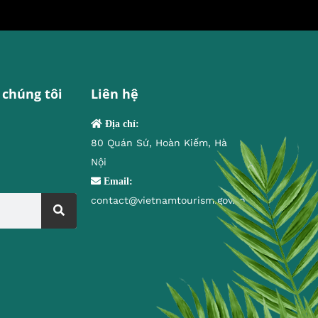
 chúng tôi
Liên hệ
Địa chỉ:
80 Quán Sứ, Hoàn Kiếm, Hà
Nội
Email:
contact@vietnamtourism.gov.vn