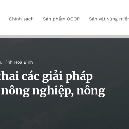
Chính sách
Sản phẩm OCOP
Sản vật vùng miề
n
,
Tỉnh Hoà Bình
hai các giải pháp
h nông nghiệp, nông