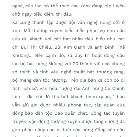
nghệ, câu lạc bộ thể thao các xóm đang tập luyện
chờ ngày biểu diễn, thi đấu.
Xã cũng thành lập được đội văn nghệ nòng cốt ở
xóm Mỗ thường xuyên biểu diễn phục vụ nhu cầu
của du khách với các hạt nhân tiêu biểu như các
chị Bùi Thị Chiều, Bùi Kim Oanh và anh Đinh Thế
Khương… Bên cạnh đó, xã duy trì hoạt động câu
lạc bộ hát tiếng Mường với 20 thành viên có chung
sở thích và tình yêu nghệ thuật hát thường rang,
bộ mẹng dân tộc Mường. Trên địa bàn xã còn có di
tích lịch sử, văn hóa Tượng đài Anh hùng Cù Chính
Lan – địa chỉ đỏ thu hút khách tham quan; 1 bản
vẫn giữ gìn được nhiều phong tục, tập quán của
đồng bào dân tộc Dao quần chẹt. Công tác tuyên
truyền, vận động thường xuyên được tăng cường đã
góp phần nâng cao ý thức của cộng đồng các dân