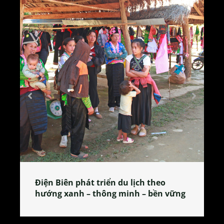
Làng làm bánh tẻ Phú Nhi – nơi lan
g
tỏa đặc sản xứ Đoài