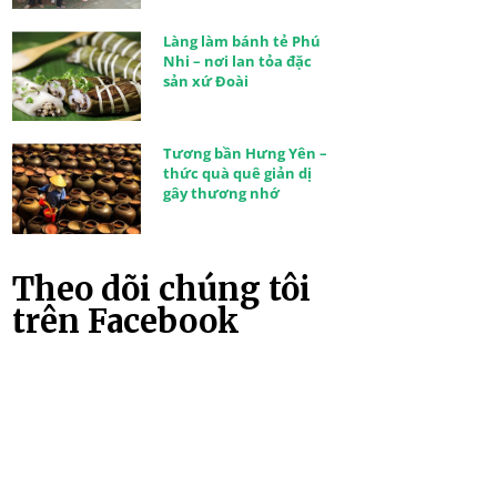
Làng làm bánh tẻ Phú
Nhi – nơi lan tỏa đặc
sản xứ Đoài
Tương bần Hưng Yên –
thức quà quê giản dị
gây thương nhớ
Theo dõi chúng tôi
trên Facebook