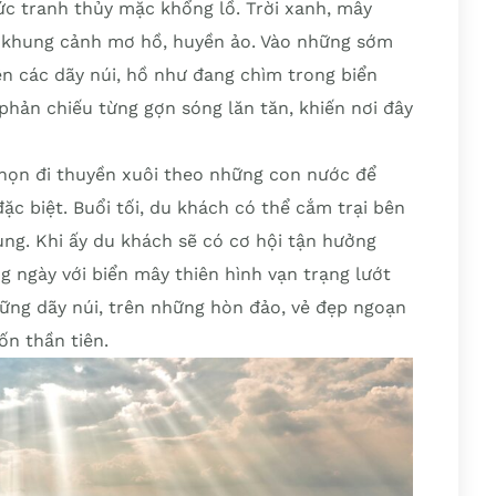
ức tranh thủy mặc khổng lồ. Trời xanh, mây
n khung cảnh mơ hồ, huyền ảo. Vào những sớm
n các dãy núi, hồ như đang chìm trong biển
phản chiếu từng gợn sóng lăn tăn, khiến nơi đây
ọn đi thuyền xuôi theo những con nước để
c biệt. Buổi tối, du khách có thể cắm trại bên
ng. Khi ấy du khách sẽ có cơ hội tận hưởng
 ngày với biển mây thiên hình vạn trạng lướt
những dãy núi, trên những hòn đảo, vẻ đẹp ngoạn
n thần tiên.