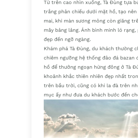
Từ trên cao nhìn xuống, Tà Đùng tựa b
trắng phản chiếu dưới mặt hồ, tạo nê
mai, khi màn sương mỏng còn giăng trê
mây bảng lảng. Ánh bình minh ló rạng, 
đẹp đến ngỡ ngàng.
Khám phá Tà Đùng, du khách thường ch
chiêm ngưỡng hệ thống đảo đá bazan đặ
hồ để thưởng ngoạn hừng đông ở Tà Đù
khoảnh khắc thiên nhiên đẹp nhất trong
trên bầu trời, cũng có khi la đà trên 
mục ấy như đưa du khách bước đến chố