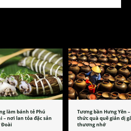
ng làm bánh tẻ Phú
Tương bần Hưng Yên –
i – nơi lan tỏa đặc sản
thức quà quê giản dị g
 Đoài
thương nhớ