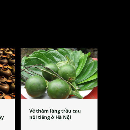
Về thăm làng trầu cau
ây
nổi tiếng ở Hà Nội