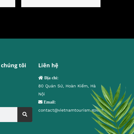
 chúng tôi
Liên hệ
Địa chỉ:
80 Quán Sứ, Hoàn Kiếm, Hà
Nội
Email:
contact@vietnamtourism.gov.vn