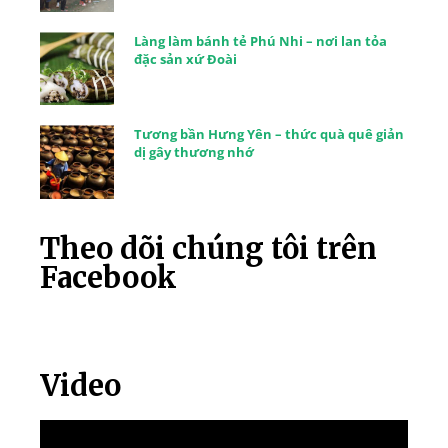
Làng làm bánh tẻ Phú Nhi – nơi lan tỏa
đặc sản xứ Đoài
Tương bần Hưng Yên – thức quà quê giản
dị gây thương nhớ
Theo dõi chúng tôi trên
Facebook
Video