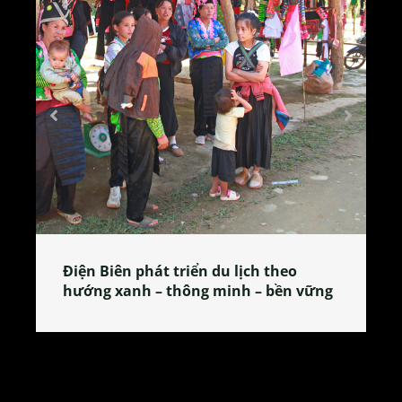
ch theo
Làng làm bánh tẻ Phú Nhi – nơi l
 – bền vững
tỏa đặc sản xứ Đoài