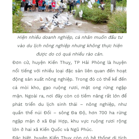
Hiện nhiều doanh nghiệp, cá nhân muốn đầu tư
vào du lịch nông nghiệp nhưng không thực hiện
được do có quá nhiều rào cản.
Đơn cử, huyện Kiến Thuỵ, TP Hải Phòng là huyện
nổi tiếng với nhiều loại đặc sản liên quan đến hoạt
động sản xuất nông nghiệp. Trong đó có thể kể đến
cá mòi kho, gạo ruộng rươi, mật ong rừng ngập
mặn. Ngoài ra, nơi đây còn có tiềm năng rất lớn để
phát triển du lịch sinh thái – nông nghiệp, như
quần thể núi Đối – sông Đa Độ, hơn 700 ha rừng
ngập mặn ở xã Đại Hợp, khu vực ruộng rươi rộng
lớn ở hai xã Kiến Quốc và Ngũ Phúc.
Đặc biệt, huyện Kiến Thụy còn có hệ thống di tích