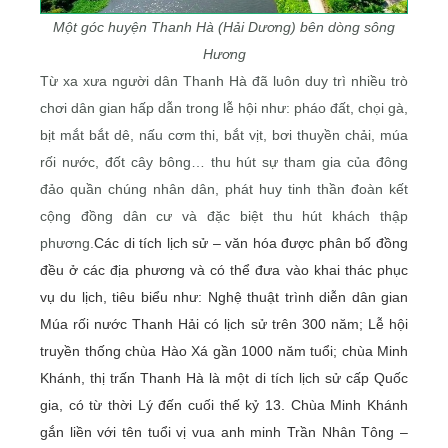
Một góc huyện Thanh Hà (Hải Dương) bên dòng sông
Hương
Từ xa xưa người dân Thanh Hà đã luôn duy trì nhiều trò
chơi dân gian hấp dẫn trong lễ hội như: pháo đất, chọi gà,
bịt mắt bắt dê, nấu cơm thi, bắt vịt, bơi thuyền chải, múa
rối nước, đốt cây bông… thu hút sự tham gia của đông
đảo quần chúng nhân dân, phát huy tinh thần đoàn kết
cộng đồng dân cư và đặc biệt thu hút khách thập
phương.
Các di tích lịch sử – văn hóa được phân bố đồng
đều ở các địa phương và có thể đưa vào khai thác phục
vụ du lịch, tiêu biểu như: Nghệ thuật trình diễn dân gian
Múa rối nước Thanh Hải có lịch sử trên 300 năm; Lễ hội
truyền thống chùa Hào Xá gần 1000 năm tuổi; chùa Minh
Khánh, thị trấn Thanh Hà là một di tích lịch sử cấp Quốc
gia, có từ thời Lý đến cuối thế kỷ 13. Chùa Minh Khánh
gắn liền với tên tuổi vị vua anh minh Trần Nhân Tông –