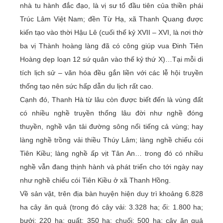
nhà tu hành đắc đạo, là vị sư tổ đầu tiên của thiền phái
Trúc Lâm Việt Nam; đền Từ Hạ, xã Thanh Quang được
kiến tạo vào thời Hậu Lê (cuối thế kỷ XVII – XVI, là nơi thờ
ba vị Thành hoàng làng đã có công giúp vua Đinh Tiên
Hoàng dẹp loạn 12 sứ quân vào thế kỷ thứ X)…Tại mỗi di
tích lịch sử – văn hóa đều gắn liền với các lễ hội truyền
thống tạo nên sức hấp dẫn du lịch rất cao.
Cạnh đó, Thanh Hà từ lâu còn được biết đến là vùng đất
có nhiều nghề truyền thống lâu đời như nghề đóng
thuyền, nghề vận tải đường sông nổi tiếng cả vùng; hay
làng nghề trồng vải thiều Thúy Lâm; làng nghề chiếu cói
Tiên Kiều; làng nghề ấp vịt Tân An… trong đó có nhiều
nghề vẫn đang thịnh hành và phát triển cho tới ngày nay
như nghề chiếu cói Tiên Kiều ở xã Thanh Hồng.
Về sản vật, trên địa bàn huyện hiện duy trì khoảng 6.828
ha cây ăn quả (trong đó cây vải: 3.328 ha; ổi: 1.800 ha;
bưởi: 220 ha; quất: 350 ha; chuối: 500 ha; cây ăn quả