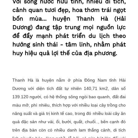
Với sông nước hữu tình, nhiều di tích,
cảnh quan tươi đẹp, hoa thơm trái ngọt
bốn mùa... huyện Thanh Hà (Hải
Dương) đang tập trung mọi nguồn lực
để đẩy mạnh phát triển du lịch theo
hướng sinh thái - tâm linh, nhằm phát
huy hiệu quả lợi thế của địa phương.
Thanh Hà là huyện nằm ở phía Đông Nam tỉnh Hải
Dương với diện tích đất tự nhiên 140,71 km2, dân số
139.120 người, có hệ thống sông ngòi bao quanh, đất đai
màu mỡ, phì nhiêu, thích hợp với nhiều loại cây trồng cho
năng suất và giá trị kinh tế cao, trong đó nhiều loài cây ăn
quả đặc sản như vải, ổi, bưởi, quất, chuối.., bên cạnh đó
trên địa bàn còn có nhiều danh lam thắng cảnh, di tích