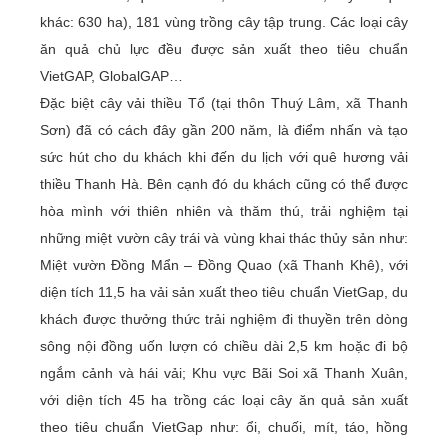
khác: 630 ha), 181 vùng trồng cây tập trung. Các loại cây
ăn quả chủ lực đều được sản xuất theo tiêu chuẩn
VietGAP, GlobalGAP…
Đặc biệt cây vải thiều Tổ (tại thôn Thuý Lâm, xã Thanh
Sơn) đã có cách đây gần 200 năm, là điểm nhấn và tạo
sức hút cho du khách khi đến du lịch với quê hương vải
thiều Thanh Hà. Bên cạnh đó du khách cũng có thể được
hòa mình với thiên nhiên và thăm thú, trải nghiệm tại
những miệt vườn cây trái và vùng khai thác thủy sản như:
Miệt vườn Đồng Mẩn – Đồng Quao (xã Thanh Khê), với
diện tích 11,5 ha vải sản xuất theo tiêu chuẩn VietGap, du
khách được thưởng thức trải nghiệm đi thuyền trên dòng
sông nội đồng uốn lượn có chiều dài 2,5 km hoặc đi bộ
ngắm cảnh và hái vải; Khu vực Bãi Soi xã Thanh Xuân,
với diện tích 45 ha trồng các loại cây ăn quả sản xuất
theo tiêu chuẩn VietGap như: ổi, chuối, mít, táo, hồng