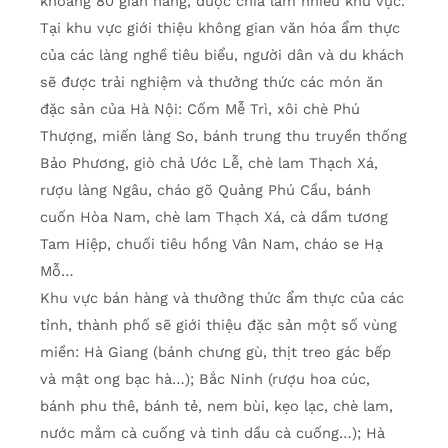
khoảng 80 gian hàng, được chia làm nhiều khu vực.
Tại khu vực giới thiệu không gian văn hóa ẩm thực
của các làng nghề tiêu biểu, người dân và du khách
sẽ được trải nghiệm và thưởng thức các món ăn
đặc sản của Hà Nội: Cốm Mễ Trì, xôi chè Phú
Thượng, miến làng So, bánh trung thu truyền thống
Bảo Phương, giò chả Ước Lễ, chè lam Thạch Xá,
rượu làng Ngâu, cháo gõ Quảng Phú Cầu, bánh
cuốn Hòa Nam, chè lam Thạch Xá, cà dầm tương
Tam Hiệp, chuối tiêu hồng Vân Nam, cháo se Hạ
Mỗ…
Khu vực bán hàng và thưởng thức ẩm thực của các
tỉnh, thành phố sẽ giới thiệu đặc sản một số vùng
miền: Hà Giang (bánh chưng gù, thịt treo gác bếp
và mật ong bạc hà…); Bắc Ninh (rượu hoa cúc,
bánh phu thê, bánh tẻ, nem bùi, kẹo lạc, chè lam,
nước mắm cà cuống và tinh dầu cà cuống…); Hà