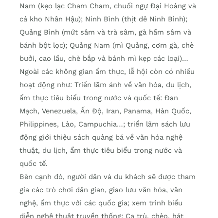
Nam (kẹo lạc Cham Cham, chuối ngự Đại Hoàng và
cá kho Nhân Hậu); Ninh Bình (thịt dê Ninh Bình);
Quảng Bình (mứt sâm và trà sâm, gà hầm sâm và
bánh bột lọc); Quảng Nam (mì Quảng, cơm gà, chè
bưởi, cao lầu, chè bắp và bánh mì kẹp các loại)…
Ngoài các không gian ẩm thực, lễ hội còn có nhiều
hoạt động như: Triển lãm ảnh về văn hóa, du lịch,
ẩm thực tiêu biểu trong nước và quốc tế: Đan
Mạch, Venezuela, Ấn Độ, Iran, Panama, Hàn Quốc,
Philippines, Lào, Campuchia…; triển lãm sách lưu
động giới thiệu sách quảng bá về văn hóa nghệ
thuật, du lịch, ẩm thực tiêu biểu trong nước và
quốc tế.
Bên cạnh đó, người dân và du khách sẽ được tham
gia các trò chơi dân gian, giao lưu văn hóa, văn
nghệ, ẩm thực với các quốc gia; xem trình biểu
diễn nghệ thuật truyền thống: Ca trù, chèo, hát