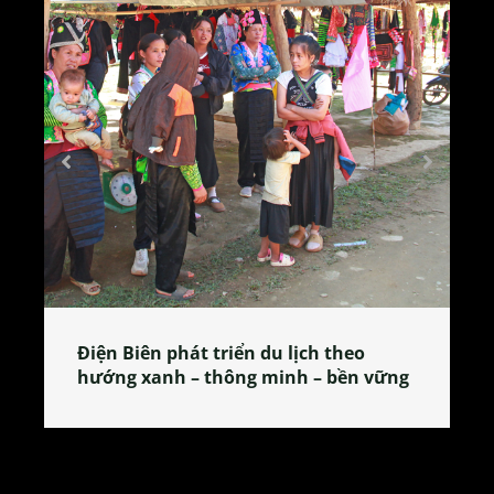
n du lịch theo
Làng làm bánh tẻ Phú Nhi 
g minh – bền vững
tỏa đặc sản xứ Đoài