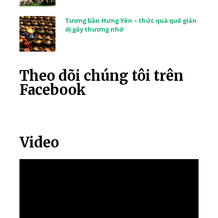
Tương bần Hưng Yên – thức quà quê giản
dị gây thương nhớ
Theo dõi chúng tôi trên
Facebook
Video