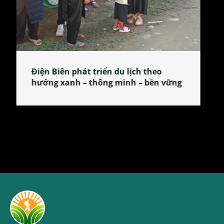
Làng làm bánh tẻ Phú Nhi – nơi lan
tỏa đặc sản xứ Đoài