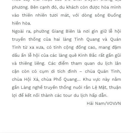
phương. Bên cạnh đó, du khách còn được hòa mình
vào thiên nhiên tươi mát, với dòng sông Đuống
hiền hòa.
Ngoài ra, phường Giang Biên là nơi gìn giữ lễ hội
truyền thống của hai làng Tình Quang và Quán
Tình từ xa xưa, có tính cộng đồng cao, mang đậm
dấu ấn lễ hội của các làng quê Kinh Bắc rất gần gũi
và thiêng liêng. Các điểm tham quan du lịch lân
cận còn có cụm di tích đình – chùa Quán Tình,
chùa Hội Xá, chùa Phổ Quang… Khu vực này nằm
gần Làng nghề truyền thống nuôi rắn Lệ Mật, thuận
lợi để kết nối thành các tour du lịch hấp dẫn.
Hải Nam/VOV.VN