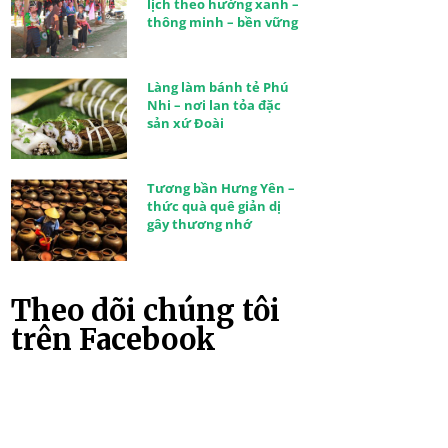
lịch theo hướng xanh –
thông minh – bền vững
Làng làm bánh tẻ Phú
Nhi – nơi lan tỏa đặc
sản xứ Đoài
Tương bần Hưng Yên –
thức quà quê giản dị
gây thương nhớ
Theo dõi chúng tôi
trên Facebook