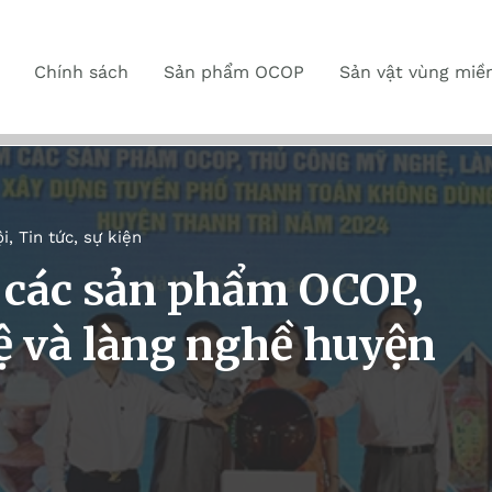
Chính sách
Sản phẩm OCOP
Sản vật vùng miề
i
,
Tin tức, sự kiện
 các sản phẩm OCOP,
 và làng nghề huyện