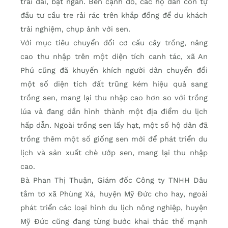
trải dài, bạt ngàn. Bên cạnh đó, các hộ dân còn tự
đầu tư cầu tre rải rác trên khắp đồng để du khách
trải nghiệm, chụp ảnh với sen.
Với mục tiêu chuyển đổi cơ cấu cây trồng, nâng
cao thu nhập trên một diện tích canh tác, xã An
Phú cũng đã khuyến khích người dân chuyển đổi
một số diện tích đất trũng kém hiệu quả sang
trồng sen, mang lại thu nhập cao hơn so với trồng
lúa và đang dần hình thành một địa điểm du lịch
hấp dẫn. Ngoài trồng sen lấy hạt, một số hộ dân đã
trồng thêm một số giống sen mới để phát triển du
lịch và sản xuất chè ướp sen, mang lại thu nhập
cao.
Bà Phan Thị Thuận, Giám đốc Công ty TNHH Dâu
tằm tơ xã Phùng Xá, huyện Mỹ Đức cho hay, ngoài
phát triển các loại hình du lịch nông nghiệp, huyện
Mỹ Đức cũng đang từng bước khai thác thế mạnh