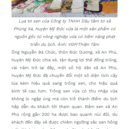
Lụa tơ sen của Công ty TNHH Dâu tằm tơ xã
Phùng Xá, huyện Mỹ Đức vừa là một sản phẩm có
nguồn gốc từ nông nghiệp vừa có tiềm năng phát
triển du lịch. Ảnh: VGP/Thiện Tâm
Ông Nguyễn Bá Chức, thôn Đức Dương, xã An Phú,
huyện Mỹ Đức chia sẻ, tận dụng lợi thế đồng trũng,
vài năm trở lại đây, một số hộ dân xã An Phú,
huyện Mỹ Đức đã chuyển đổi một số diện tích cấy
lúa kém hiệu quả sang trồng sen, cho hiệu quả
kinh tế cao hơn. Trồng sen vừa có thu nhập vừa
không lo ngập úng mà còn trở thành điểm du lịch
hấp dẫn du khách tới tham quan. Đầm sen xã An
Phú rộng gần 200 ha được bao quanh núi đồi, du
khách đến đây sẽ được chiêm ngưỡng sắc sen hồng